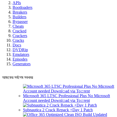
APIs
Bootloaders
Breakers
Builders
Bypasser
Cheats
Cracked
Crackers
Cracks
Docs
DVDRip
Emulators
Episodes
Generators
আজকের সর্বশেষ সবখবর
Microsoft 365 LTSC Professional Plus No Microsoft
Account needed Downl𝚘ad via To𝚛rent
Subnautica 2 Crack Repack +Day 1 Patch