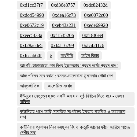
0xd1cc37f7
0xd36e8757
0xdc82432d
0xdcd54990
0xdea16c73
0xe0072c00
0xe0672c19
0xeb43a231
0xede69920
0xeec5f33a
0xf153520b
0xf18f6eef
0xf28acde5
0xf4116799
0xfc42f1c6
0xfeaab60f
৬
অর্থনীতি
আইন বিচার
আখেরি মোনাজাতে শেষ বিশ্ব ইজতেমার ‘প্রথম পর্বের প্রথম ধাপ’
আজ পবিত্র সবে বরাত : বসন্ত-ভালোবাসা উন্মাদনায় গোটা দেশ
আন্তর্জাতিক
আলোচিত সংবাদ
ইউনুসের নেতৃত্বে দ্রুত একটি অবাধ ও সুষ্ঠ নির্বাচন দিতে হবে - মেজর
হাফিজ
কাউনিয়ায় পাশে আছি সামাজিক সংগঠনের ইফতার মাহফিল ও আলোচনা
সভা
কাউনিয়ায় প্রশাসন নিরব ভয়ঙ্কর রিং ও কারেন্ট জালের ফাঁদে জারিয়ে পাচ্ছে
দেশীয় মাছ