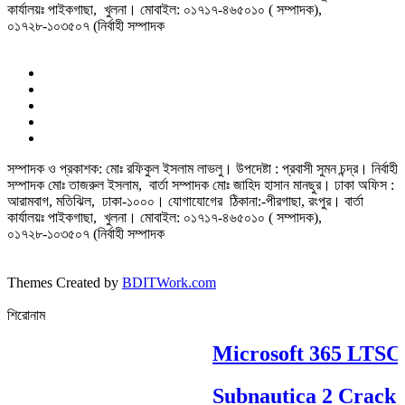
কার্যালয়ঃ পাইকগাছা, খুলনা। মোবাইল: ০১৭১৭-৪৬৫০১০ ( সম্পাদক),
০১৭২৮-১০৩৫০৭ (নির্বাহী সম্পাদক
সম্পাদক ও প্রকাশক: মোঃ রফিকুল ইসলাম লাভলু। উপদেষ্টা : প্রবাসী সুমন চন্দ্র। নির্বাহী
সম্পাদক মোঃ তাজরুল‌‌ ইসলাম, বার্তা সম্পাদক মোঃ জাহিদ হাসান মানছুর। ঢাকা অফিস :
আরামবাগ, মতিঝিল, ঢাকা-১০০০। যোগাযোগের ঠিকানা:-পীরগাছা‌, রংপুর। বার্তা
কার্যালয়ঃ পাইকগাছা, খুলনা। মোবাইল: ০১৭১৭-৪৬৫০১০ ( সম্পাদক),
০১৭২৮-১০৩৫০৭ (নির্বাহী সম্পাদক
Themes Created by
BDITWork.com
শিরোনাম
Microsoft 365 LTSC Pr
Subnautica 2 Crack R