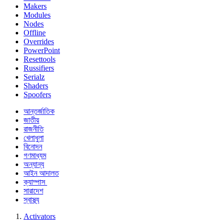
Makers
Modules
Nodes
Offline
Overrides
PowerPoint
Resettools
Russifiers
Serialz
Shaders
Spoofers
আন্তর্জাতিক
জাতীয়
রাজনীতি
খেলাধুলা
বিনোদন
গণমাধ্যম
অন্যান্য
আইন আদালত
ক্যাম্পাস
সারাদেশ
স্বাস্থ্য
Activators