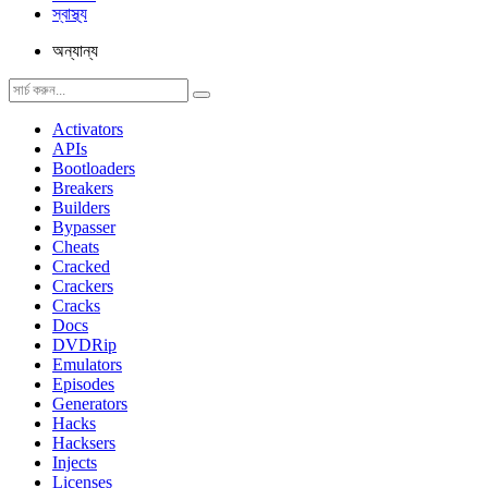
স্বাস্থ্য
অন্যান্য
Activators
APIs
Bootloaders
Breakers
Builders
Bypasser
Cheats
Cracked
Crackers
Cracks
Docs
DVDRip
Emulators
Episodes
Generators
Hacks
Hacksers
Injects
Licenses