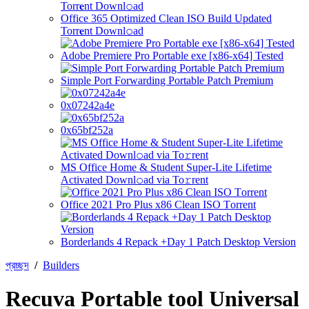
Office 365 Optimized Clean ISO Build Updated
Torr𝐞nt Downl𝚘аd
Adobe Premiere Pro Portable exe [x86-x64] Tested
Simple Port Forwarding Portable Patch Premium
0x07242a4e
0x65bf252a
MS Office Home & Student Super-Lite Lifetime
Activated Downl𝚘ad via To𝚛rent
Office 2021 Pro Plus x86 Clean ISO Tоrrеnt
Borderlands 4 Repack +Day 1 Patch Desktop Version
প্রচ্ছদ
/
Builders
Recuva Portable tool Universal