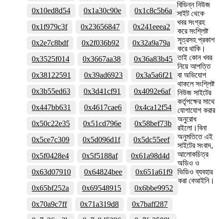
বিভিন্ন নিউজ
0x10ed8d54
0x1a30c90e
0x1c8c5b6a
সাইট থেকে
খবর সংগ্রহ
0x1f979c3f
0x23656847
0x241eeea2
করে সংশ্লিষ্ট
সূত্রসহ প্রকাশ
0x2e7c8bdf
0x2f036b92
0x32a9a79a
করে থাকি।
তাই কোন খবর
0x3525f014
0x3667aa38
0x36a83b45
নিয়ে আপত্তি
0x38122591
0x39ad6923
0x3a5a6f21
বা অভিযোগ
থাকলে সংশ্লিষ্ট
0x3b55ed63
0x3d41cf91
0x4092e6af
নিউজ সাইটের
কর্তৃপক্ষের সাথে
0x447bb631
0x4617cae6
0x4ca12f54
যোগাযোগ করার
অনুরোধ
0x50c22e35
0x51cd796e
0x58bef73b
রইলো।বিনা
অনুমতিতে এই
0x5ce7c309
0x5d096d1f
0x5dc55eef
সাইটের সংবাদ,
আলোকচিত্র
0x5f0428e4
0x5f5188af
0x61a98d4d
অডিও ও
0x63d07910
0x64824bee
0x651a61f9
ভিডিও ব্যবহার
করা বেআইনি।
0x65bf252a
0x69548915
0x6bbe9952
0x70a9c7ff
0x71a319d8
0x7baff287