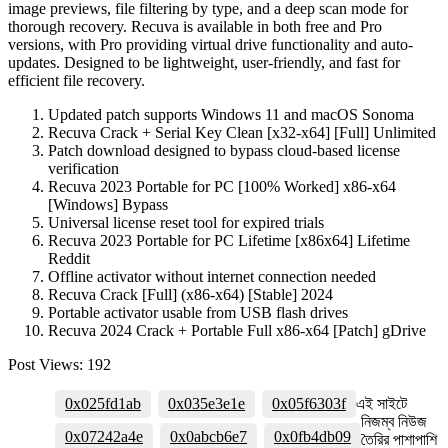
image previews, file filtering by type, and a deep scan mode for
thorough recovery. Recuva is available in both free and Pro
versions, with Pro providing virtual drive functionality and auto-
updates. Designed to be lightweight, user-friendly, and fast for
efficient file recovery.
Updated patch supports Windows 11 and macOS Sonoma
Recuva Crack + Serial Key Clean [x32-x64] [Full] Unlimited
Patch download designed to bypass cloud-based license
verification
Recuva 2023 Portable for PC [100% Worked] x86-x64
[Windows] Bypass
Universal license reset tool for expired trials
Recuva 2023 Portable for PC Lifetime [x86x64] Lifetime
Reddit
Offline activator without internet connection needed
Recuva Crack [Full] (x86-x64) [Stable] 2024
Portable activator usable from USB flash drives
Recuva 2024 Crack + Portable Full x86-x64 [Patch] gDrive
Post Views:
192
0x025fd1ab
0x035e3e1e
0x05f6303f
এই সাইটে
নিজম্ব নিউজ
0x07242a4e
0x0abcb6e7
0x0fb4db09
তৈরির পাশাপাশি