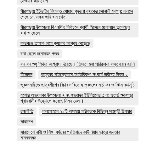
নেওয়ার অভিযোগ
পীরগাছায় ইটভাটার বিষাক্ত ধোয়ায় পুড়লো কৃষকের সোনালী স্বপ্ন: ঝলসে
গেছে ১৭ একর জমি ধান খেত
পীরগাছায় উপজেলা বিএনপি'র নির্বাচনে প্রার্থী হিসেবে মনোনয়ন তুলেছেন
বাবা ও ছেলে
বদরগঞ্জে তামাক চাষে কৃষকের আগ্রহ বেড়েছে
বাবা ছেলে মনোনয়ন পত্র
বার বার শুধু মিথ্যা আশ্বাস দিয়েছে। তিস্তা মহা পরিকল্পনা বাস্তবায়ন হয়নি
বিনোদন
ভালুকায় মাইক্রোবাস-অটোরিকশা সংঘর্ষে নারীসহ নিহত ২
ভূরুঙ্গামারীতে ছাত্রলীগের বিচার দাবিতে ছাত্রদলের মার্চ ফর জাস্টিস কর্মসূচি
যশোর অভয়নগর উপজেলা ৭ নং শুভরাড়া ইউনিয়নের ৩ নং ওয়ার্ড শুকপাড়া
গ্রামবাসীর উদ্যোগে করেছে মিলন মেলা।।
রাজনীতি
লালমোহনে ২১টি অসহায় পরিবারকে বিভিন্ন সামগ্রী উপহার
সারাদেশ
সারাদেশে নারী ও শিশু ধর্ষনের প্রতিবাদে কাউনিয়ায় ছাত্র জনতার
মানববন্ধন