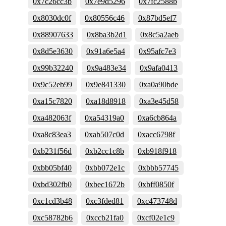
0x7c26cc3b
0x7e9d5296
0x7fc2588b
0x8030dc0f
0x80556c46
0x87bd5ef7
0x88907633
0x8ba3b2d1
0x8c5a2aeb
0x8d5e3630
0x91a6e5a4
0x95afc7e3
0x99b32240
0x9a483e34
0x9afa0413
0x9c52eb99
0x9e841330
0xa0a90bde
0xa15c7820
0xa18d8918
0xa3e45d58
0xa482063f
0xa54319a0
0xa6cb864a
0xa8c83ea3
0xab507c0d
0xacc6798f
0xb231f56d
0xb2cc1c8b
0xb918f918
0xbb05bf40
0xbb072e1c
0xbbb57745
0xbd302fb0
0xbec1672b
0xbff0850f
0xc1cd3b48
0xc3fded81
0xc473748d
0xc58782b6
0xccb21fa0
0xcf02e1c9