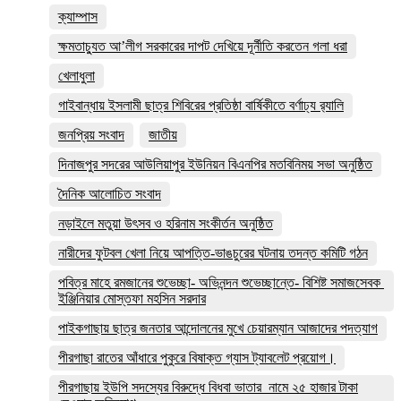
ক্যাম্পাস
ক্ষমতাচ্যুত আ’লীগ সরকারের দাপট দেখিয়ে দূর্নীতি করতেন গলা ধরা
খেলাধুলা
গাইবান্ধায় ইসলামী ছাত্র শিবিরের প্রতিষ্ঠা বার্ষিকীতে বর্ণাঢ্য র‌্যালি
জনপ্রিয় সংবাদ
জাতীয়
দিনাজপুর সদরের আউলিয়াপুর ইউনিয়ন বিএনপির মতবিনিময় সভা অনুষ্ঠিত
দৈনিক আলোচিত সংবাদ
নড়াইলে মতুয়া উৎসব ও হরিনাম সংকীর্তন অনুষ্ঠিত
নারীদের ফুটবল খেলা নিয়ে আপত্তি-ভাঙচুরের ঘটনায় তদন্ত কমিটি গঠন
পবিত্র মাহে রমজানের শুভেচ্ছা- অভিনন্দন শুভেচ্ছান্তে- বিশিষ্ট সমাজসেবক
ইঞ্জিনিয়ার মোস্তফা মহসিন সরদার
পাইকগাছায় ছাত্র জনতার আন্দোলনের মুখে চেয়ারম্যান আজাদের পদত্যাগ
পীরগাছা রাতের আঁধারে পুকুরে বিষাক্ত গ্যাস ট্যাবলেট প্রয়োগ।
পীরগাছায় ইউপি সদস্যের বিরুদ্ধে বিধবা ভাতার নামে ২৫ হাজার টাকা