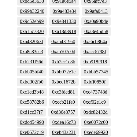
0x8d5e3630
0x91a6e5a4
0x95afc7e3
0x99b32240
0x9a483e34
0x9afa0413
0x9c52eb99
0x9e841330
0xa0a90bde
0xa15c7820
0xa18d8918
0xa3e45d58
0xa482063f
0xa54319a0
0xa6cb864a
0xa8c83ea3
0xab507c0d
0xacc6798f
0xb231f56d
0xb2cc1c8b
0xb918f918
0xbb05bf40
0xbb072e1c
0xbbb57745
0xbd302fb0
0xbec1672b
0xbff0850f
0xc1cd3b48
0xc3fded81
0xc473748d
0xc58782b6
0xccb21fa0
0xcf02e1c9
0xd1cc37f7
0xd36e8757
0xdc82432d
0xdcd54990
0xdea16c73
0xe0072c00
0xe0672c19
0xeb43a231
0xede69920