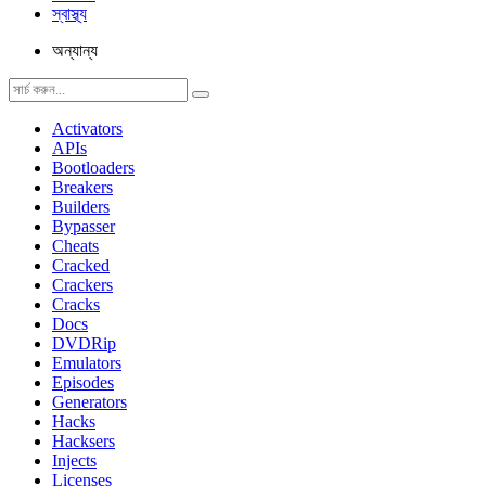
স্বাস্থ্য
অন্যান্য
Activators
APIs
Bootloaders
Breakers
Builders
Bypasser
Cheats
Cracked
Crackers
Cracks
Docs
DVDRip
Emulators
Episodes
Generators
Hacks
Hacksers
Injects
Licenses