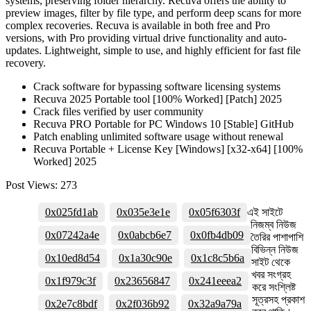
systems, preserving folder hierarchy. Recuva offers the ability to
preview images, filter by file type, and perform deep scans for more
complex recoveries. Recuva is available in both free and Pro
versions, with Pro providing virtual drive functionality and auto-
updates. Lightweight, simple to use, and highly efficient for fast file
recovery.
Crack software for bypassing software licensing systems
Recuva 2025 Portable tool [100% Worked] [Patch] 2025
Crack files verified by user community
Recuva PRO Portable for PC Windows 10 [Stable] GitHub
Patch enabling unlimited software usage without renewal
Recuva Portable + License Key [Windows] [x32-x64] [100%
Worked] 2025
Post Views:
273
0x025fd1ab
0x035e3e1e
0x05f6303f
এই সাইটে
নিজম্ব নিউজ
0x07242a4e
0x0abcb6e7
0x0fb4db09
তৈরির পাশাপাশি
বিভিন্ন নিউজ
0x10ed8d54
0x1a30c90e
0x1c8c5b6a
সাইট থেকে
খবর সংগ্রহ
0x1f979c3f
0x23656847
0x241eeea2
করে সংশ্লিষ্ট
সূত্রসহ প্রকাশ
0x2e7c8bdf
0x2f036b92
0x32a9a79a