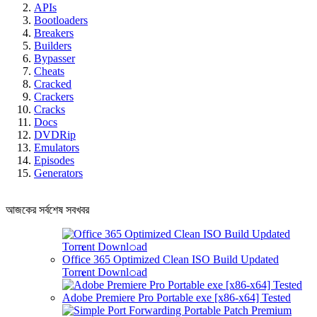
APIs
Bootloaders
Breakers
Builders
Bypasser
Cheats
Cracked
Crackers
Cracks
Docs
DVDRip
Emulators
Episodes
Generators
আজকের সর্বশেষ সবখবর
Office 365 Optimized Clean ISO Build Updated
Torr𝐞nt Downl𝚘аd
Adobe Premiere Pro Portable exe [x86-x64] Tested