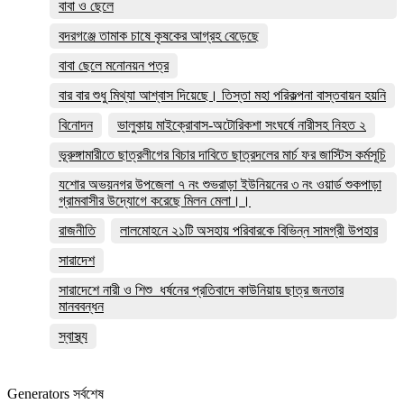
বাবা ও ছেলে
বদরগঞ্জে তামাক চাষে কৃষকের আগ্রহ বেড়েছে
বাবা ছেলে মনোনয়ন পত্র
বার বার শুধু মিথ্যা আশ্বাস দিয়েছে। তিস্তা মহা পরিকল্পনা বাস্তবায়ন হয়নি
বিনোদন
ভালুকায় মাইক্রোবাস-অটোরিকশা সংঘর্ষে নারীসহ নিহত ২
ভূরুঙ্গামারীতে ছাত্রলীগের বিচার দাবিতে ছাত্রদলের মার্চ ফর জাস্টিস কর্মসূচি
যশোর অভয়নগর উপজেলা ৭ নং শুভরাড়া ইউনিয়নের ৩ নং ওয়ার্ড শুকপাড়া
গ্রামবাসীর উদ্যোগে করেছে মিলন মেলা।।
রাজনীতি
লালমোহনে ২১টি অসহায় পরিবারকে বিভিন্ন সামগ্রী উপহার
সারাদেশ
সারাদেশে নারী ও শিশু ধর্ষনের প্রতিবাদে কাউনিয়ায় ছাত্র জনতার
মানববন্ধন
স্বাস্থ্য
Generators সর্বশেষ