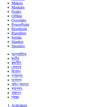
Makers
Modules
Nodes
Offline
Overrides
PowerPoint
Resettools
Russifiers
Serialz
Shaders
Spoofers
আন্তর্জাতিক
জাতীয়
রাজনীতি
খেলাধুলা
বিনোদন
গণমাধ্যম
অন্যান্য
আইন আদালত
ক্যাম্পাস
সারাদেশ
স্বাস্থ্য
Activators