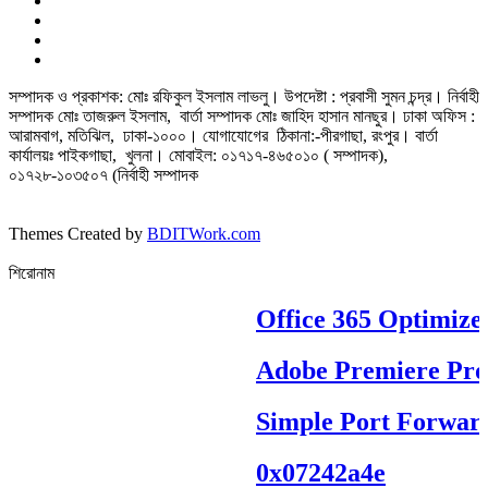
সম্পাদক ও প্রকাশক: মোঃ রফিকুল ইসলাম লাভলু। উপদেষ্টা : প্রবাসী সুমন চন্দ্র। নির্বাহী
সম্পাদক মোঃ তাজরুল‌‌ ইসলাম, বার্তা সম্পাদক মোঃ জাহিদ হাসান মানছুর। ঢাকা অফিস :
আরামবাগ, মতিঝিল, ঢাকা-১০০০। যোগাযোগের ঠিকানা:-পীরগাছা‌, রংপুর। বার্তা
কার্যালয়ঃ পাইকগাছা, খুলনা। মোবাইল: ০১৭১৭-৪৬৫০১০ ( সম্পাদক),
০১৭২৮-১০৩৫০৭ (নির্বাহী সম্পাদক
Themes Created by
BDITWork.com
শিরোনাম
Office 365 Optimized 
Adobe Premiere Pro Po
Simple Port Forwardi
0x07242a4e