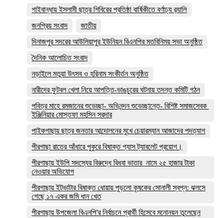
গাইবান্ধায় ইসলামী ছাত্র শিবিরের প্রতিষ্ঠা বার্ষিকীতে বর্ণাঢ্য র‌্যালি
জনপ্রিয় সংবাদ
জাতীয়
দিনাজপুর সদরের আউলিয়াপুর ইউনিয়ন বিএনপির মতবিনিময় সভা অনুষ্ঠিত
দৈনিক আলোচিত সংবাদ
নড়াইলে মতুয়া উৎসব ও হরিনাম সংকীর্তন অনুষ্ঠিত
নারীদের ফুটবল খেলা নিয়ে আপত্তি-ভাঙচুরের ঘটনায় তদন্ত কমিটি গঠন
পবিত্র মাহে রমজানের শুভেচ্ছা- অভিনন্দন শুভেচ্ছান্তে- বিশিষ্ট সমাজসেবক
ইঞ্জিনিয়ার মোস্তফা মহসিন সরদার
পাইকগাছায় ছাত্র জনতার আন্দোলনের মুখে চেয়ারম্যান আজাদের পদত্যাগ
পীরগাছা রাতের আঁধারে পুকুরে বিষাক্ত গ্যাস ট্যাবলেট প্রয়োগ।
পীরগাছায় ইউপি সদস্যের বিরুদ্ধে বিধবা ভাতার নামে ২৫ হাজার টাকা
নেওয়ার অভিযোগ
পীরগাছায় ইটভাটার বিষাক্ত ধোয়ায় পুড়লো কৃষকের সোনালী স্বপ্ন: ঝলসে
গেছে ১৭ একর জমি ধান খেত
পীরগাছায় উপজেলা বিএনপি'র নির্বাচনে প্রার্থী হিসেবে মনোনয়ন তুলেছেন