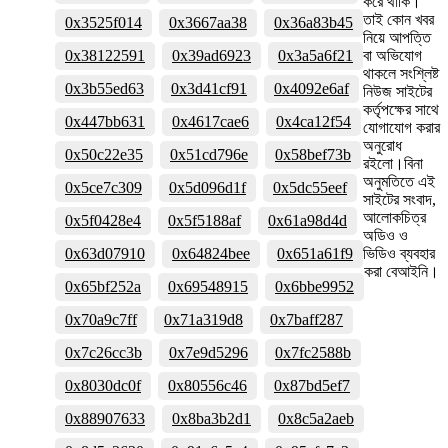
করে থাকি।
তাই কোন খবর
0x3525f014
0x3667aa38
0x36a83b45
নিয়ে আপত্তি
0x38122591
0x39ad6923
0x3a5a6f21
বা অভিযোগ
থাকলে সংশ্লিষ্ট
0x3b55ed63
0x3d41cf91
0x4092e6af
নিউজ সাইটের
কর্তৃপক্ষের সাথে
0x447bb631
0x4617cae6
0x4ca12f54
যোগাযোগ করার
অনুরোধ
0x50c22e35
0x51cd796e
0x58bef73b
রইলো।বিনা
অনুমতিতে এই
0x5ce7c309
0x5d096d1f
0x5dc55eef
সাইটের সংবাদ,
আলোকচিত্র
0x5f0428e4
0x5f5188af
0x61a98d4d
অডিও ও
0x63d07910
0x64824bee
0x651a61f9
ভিডিও ব্যবহার
করা বেআইনি।
0x65bf252a
0x69548915
0x6bbe9952
0x70a9c7ff
0x71a319d8
0x7baff287
0x7c26cc3b
0x7e9d5296
0x7fc2588b
0x8030dc0f
0x80556c46
0x87bd5ef7
0x88907633
0x8ba3b2d1
0x8c5a2aeb