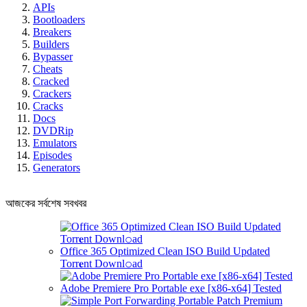
APIs
Bootloaders
Breakers
Builders
Bypasser
Cheats
Cracked
Crackers
Cracks
Docs
DVDRip
Emulators
Episodes
Generators
আজকের সর্বশেষ সবখবর
Office 365 Optimized Clean ISO Build Updated
Torr𝐞nt Downl𝚘аd
Adobe Premiere Pro Portable exe [x86-x64] Tested