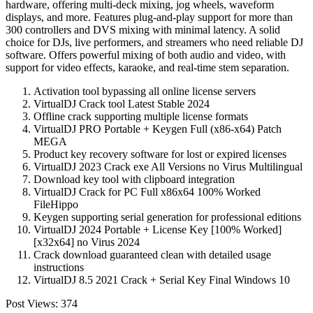
hardware, offering multi-deck mixing, jog wheels, waveform
displays, and more. Features plug-and-play support for more than
300 controllers and DVS mixing with minimal latency. A solid
choice for DJs, live performers, and streamers who need reliable DJ
software. Offers powerful mixing of both audio and video, with
support for video effects, karaoke, and real-time stem separation.
Activation tool bypassing all online license servers
VirtualDJ Crack tool Latest Stable 2024
Offline crack supporting multiple license formats
VirtualDJ PRO Portable + Keygen Full (x86-x64) Patch
MEGA
Product key recovery software for lost or expired licenses
VirtualDJ 2023 Crack exe All Versions no Virus Multilingual
Download key tool with clipboard integration
VirtualDJ Crack for PC Full x86x64 100% Worked
FileHippo
Keygen supporting serial generation for professional editions
VirtualDJ 2024 Portable + License Key [100% Worked]
[x32x64] no Virus 2024
Crack download guaranteed clean with detailed usage
instructions
VirtualDJ 8.5 2021 Crack + Serial Key Final Windows 10
Post Views:
374