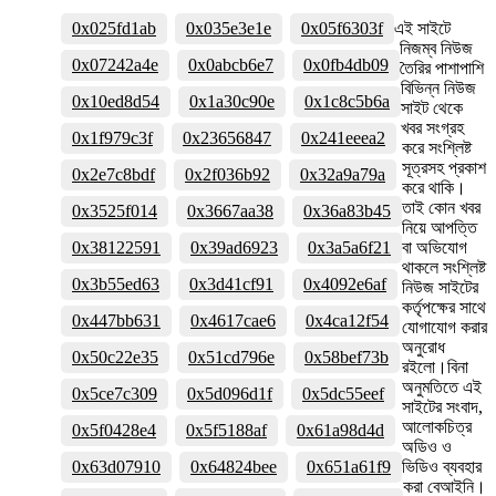
0x025fd1ab
0x035e3e1e
0x05f6303f
এই সাইটে
নিজম্ব নিউজ
0x07242a4e
0x0abcb6e7
0x0fb4db09
তৈরির পাশাপাশি
বিভিন্ন নিউজ
0x10ed8d54
0x1a30c90e
0x1c8c5b6a
সাইট থেকে
খবর সংগ্রহ
0x1f979c3f
0x23656847
0x241eeea2
করে সংশ্লিষ্ট
সূত্রসহ প্রকাশ
0x2e7c8bdf
0x2f036b92
0x32a9a79a
করে থাকি।
তাই কোন খবর
0x3525f014
0x3667aa38
0x36a83b45
নিয়ে আপত্তি
0x38122591
0x39ad6923
0x3a5a6f21
বা অভিযোগ
থাকলে সংশ্লিষ্ট
0x3b55ed63
0x3d41cf91
0x4092e6af
নিউজ সাইটের
কর্তৃপক্ষের সাথে
0x447bb631
0x4617cae6
0x4ca12f54
যোগাযোগ করার
অনুরোধ
0x50c22e35
0x51cd796e
0x58bef73b
রইলো।বিনা
অনুমতিতে এই
0x5ce7c309
0x5d096d1f
0x5dc55eef
সাইটের সংবাদ,
আলোকচিত্র
0x5f0428e4
0x5f5188af
0x61a98d4d
অডিও ও
0x63d07910
0x64824bee
0x651a61f9
ভিডিও ব্যবহার
করা বেআইনি।