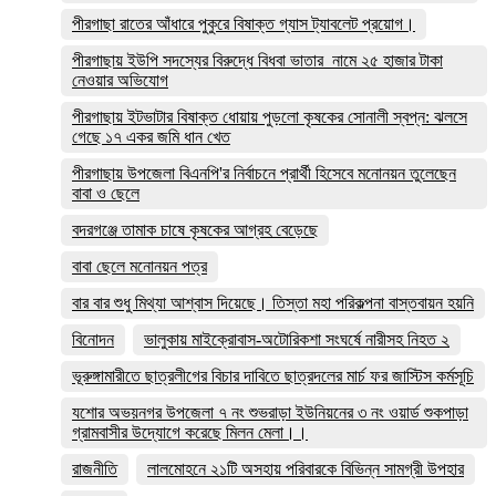
পীরগাছা রাতের আঁধারে পুকুরে বিষাক্ত গ্যাস ট্যাবলেট প্রয়োগ।
পীরগাছায় ইউপি সদস্যের বিরুদ্ধে বিধবা ভাতার নামে ২৫ হাজার টাকা
নেওয়ার অভিযোগ
পীরগাছায় ইটভাটার বিষাক্ত ধোয়ায় পুড়লো কৃষকের সোনালী স্বপ্ন: ঝলসে
গেছে ১৭ একর জমি ধান খেত
পীরগাছায় উপজেলা বিএনপি'র নির্বাচনে প্রার্থী হিসেবে মনোনয়ন তুলেছেন
বাবা ও ছেলে
বদরগঞ্জে তামাক চাষে কৃষকের আগ্রহ বেড়েছে
বাবা ছেলে মনোনয়ন পত্র
বার বার শুধু মিথ্যা আশ্বাস দিয়েছে। তিস্তা মহা পরিকল্পনা বাস্তবায়ন হয়নি
বিনোদন
ভালুকায় মাইক্রোবাস-অটোরিকশা সংঘর্ষে নারীসহ নিহত ২
ভূরুঙ্গামারীতে ছাত্রলীগের বিচার দাবিতে ছাত্রদলের মার্চ ফর জাস্টিস কর্মসূচি
যশোর অভয়নগর উপজেলা ৭ নং শুভরাড়া ইউনিয়নের ৩ নং ওয়ার্ড শুকপাড়া
গ্রামবাসীর উদ্যোগে করেছে মিলন মেলা।।
রাজনীতি
লালমোহনে ২১টি অসহায় পরিবারকে বিভিন্ন সামগ্রী উপহার