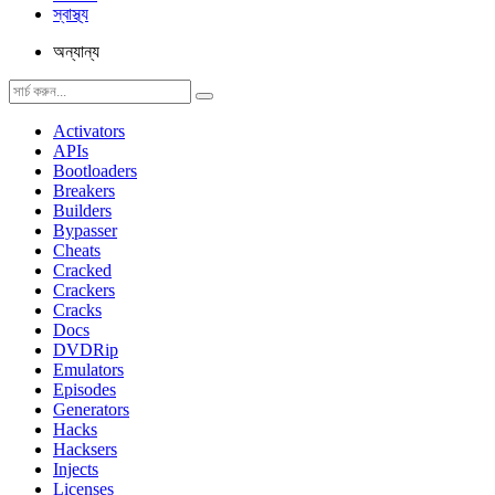
স্বাস্থ্য
অন্যান্য
Activators
APIs
Bootloaders
Breakers
Builders
Bypasser
Cheats
Cracked
Crackers
Cracks
Docs
DVDRip
Emulators
Episodes
Generators
Hacks
Hacksers
Injects
Licenses