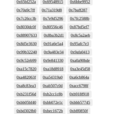
0x65bf252a
0x69548915
0x6bbe9952
0x70a9c7ff
0x71a319d8
0x7baff287
0x7c26cc3b
0x7e9d5296
0x7fc2588b
0x8030dc0f
0x80556c46
0x87bd5ef7
0x88907633
0x8ba3b2d1
0x8c5a2aeb
0x8d5e3630
0x91a6e5a4
0x95afc7e3
0x99b32240
0x9a483e34
0x9afa0413
0x9c52eb99
0x9e841330
0xa0a90bde
0xa15c7820
0xa18d8918
0xa3e45d58
0xa482063f
0xa54319a0
0xa6cb864a
0xa8c83ea3
0xab507c0d
0xacc6798f
0xb231f56d
0xb2cc1c8b
0xb918f918
0xbb05bf40
0xbb072e1c
0xbbb57745
0xbd302fb0
0xbec1672b
0xbff0850f