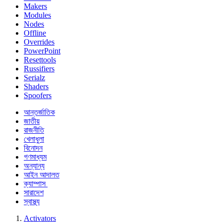
Makers
Modules
Nodes
Offline
Overrides
PowerPoint
Resettools
Russifiers
Serialz
Shaders
Spoofers
আন্তর্জাতিক
জাতীয়
রাজনীতি
খেলাধুলা
বিনোদন
গণমাধ্যম
অন্যান্য
আইন আদালত
ক্যাম্পাস
সারাদেশ
স্বাস্থ্য
Activators