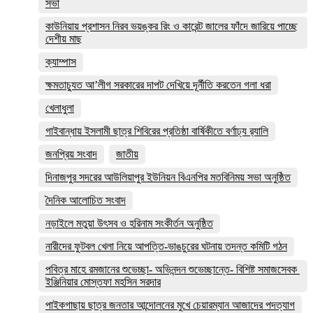
সভা
কাউনিয়ায় প্রশাসন নিরব ভয়ঙ্কর রিং ও কারেন্ট জালের ফাঁদে জারিয়ে পাচ্ছে
দেশীয় মাছ
ক্যাম্পাস
ক্ষমতাচ্যুত আ’লীগ সরকারের দাপট দেখিয়ে দূর্নীতি করতেন গলা ধরা
খেলাধুলা
গাইবান্ধায় ইসলামী ছাত্র শিবিরের প্রতিষ্ঠা বার্ষিকীতে বর্ণাঢ্য র‌্যালি
জনপ্রিয় সংবাদ
জাতীয়
দিনাজপুর সদরের আউলিয়াপুর ইউনিয়ন বিএনপির মতবিনিময় সভা অনুষ্ঠিত
দৈনিক আলোচিত সংবাদ
নড়াইলে মতুয়া উৎসব ও হরিনাম সংকীর্তন অনুষ্ঠিত
নারীদের ফুটবল খেলা নিয়ে আপত্তি-ভাঙচুরের ঘটনায় তদন্ত কমিটি গঠন
পবিত্র মাহে রমজানের শুভেচ্ছা- অভিনন্দন শুভেচ্ছান্তে- বিশিষ্ট সমাজসেবক
ইঞ্জিনিয়ার মোস্তফা মহসিন সরদার
পাইকগাছায় ছাত্র জনতার আন্দোলনের মুখে চেয়ারম্যান আজাদের পদত্যাগ