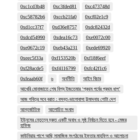
0xc1cd3b48
0xc3fded81
0xc473748d
0xc58782b6
0xccb21fa0
0xcf02e1c9
0xd1cc37f7
0xd36e8757
0xdc82432d
0xdcd54990
0xdea16c73
0xe0072c00
0xe0672c19
0xeb43a231
0xede69920
0xeec5f33a
0xf153520b
0xf18f6eef
0xf28acde5
0xf4116799
0xfc42f1c6
0xfeaab60f
৬
অর্থনীতি
আইন বিচার
আখেরি মোনাজাতে শেষ বিশ্ব ইজতেমার ‘প্রথম পর্বের প্রথম ধাপ’
আজ পবিত্র সবে বরাত : বসন্ত-ভালোবাসা উন্মাদনায় গোটা দেশ
আন্তর্জাতিক
আলোচিত সংবাদ
ইউনুসের নেতৃত্বে দ্রুত একটি অবাধ ও সুষ্ঠ নির্বাচন দিতে হবে - মেজর
হাফিজ
কাউনিয়ায় পাশে আছি সামাজিক সংগঠনের ইফতার মাহফিল ও আলোচনা