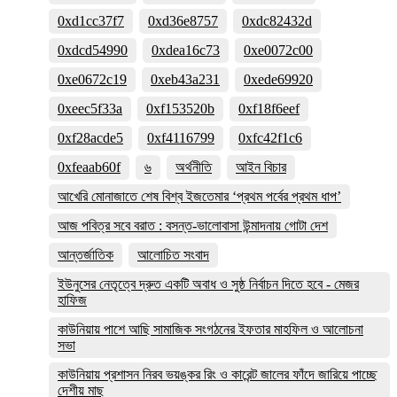
0xd1cc37f7
0xd36e8757
0xdc82432d
0xdcd54990
0xdea16c73
0xe0072c00
0xe0672c19
0xeb43a231
0xede69920
0xeec5f33a
0xf153520b
0xf18f6eef
0xf28acde5
0xf4116799
0xfc42f1c6
0xfeaab60f
৬
অর্থনীতি
আইন বিচার
আখেরি মোনাজাতে শেষ বিশ্ব ইজতেমার ‘প্রথম পর্বের প্রথম ধাপ’
আজ পবিত্র সবে বরাত : বসন্ত-ভালোবাসা উন্মাদনায় গোটা দেশ
আন্তর্জাতিক
আলোচিত সংবাদ
ইউনুসের নেতৃত্বে দ্রুত একটি অবাধ ও সুষ্ঠ নির্বাচন দিতে হবে - মেজর
হাফিজ
কাউনিয়ায় পাশে আছি সামাজিক সংগঠনের ইফতার মাহফিল ও আলোচনা
সভা
কাউনিয়ায় প্রশাসন নিরব ভয়ঙ্কর রিং ও কারেন্ট জালের ফাঁদে জারিয়ে পাচ্ছে
দেশীয় মাছ