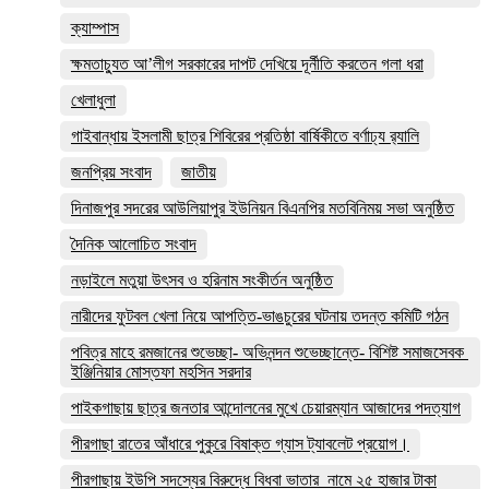
ক্যাম্পাস
ক্ষমতাচ্যুত আ’লীগ সরকারের দাপট দেখিয়ে দূর্নীতি করতেন গলা ধরা
খেলাধুলা
গাইবান্ধায় ইসলামী ছাত্র শিবিরের প্রতিষ্ঠা বার্ষিকীতে বর্ণাঢ্য র‌্যালি
জনপ্রিয় সংবাদ
জাতীয়
দিনাজপুর সদরের আউলিয়াপুর ইউনিয়ন বিএনপির মতবিনিময় সভা অনুষ্ঠিত
দৈনিক আলোচিত সংবাদ
নড়াইলে মতুয়া উৎসব ও হরিনাম সংকীর্তন অনুষ্ঠিত
নারীদের ফুটবল খেলা নিয়ে আপত্তি-ভাঙচুরের ঘটনায় তদন্ত কমিটি গঠন
পবিত্র মাহে রমজানের শুভেচ্ছা- অভিনন্দন শুভেচ্ছান্তে- বিশিষ্ট সমাজসেবক
ইঞ্জিনিয়ার মোস্তফা মহসিন সরদার
পাইকগাছায় ছাত্র জনতার আন্দোলনের মুখে চেয়ারম্যান আজাদের পদত্যাগ
পীরগাছা রাতের আঁধারে পুকুরে বিষাক্ত গ্যাস ট্যাবলেট প্রয়োগ।
পীরগাছায় ইউপি সদস্যের বিরুদ্ধে বিধবা ভাতার নামে ২৫ হাজার টাকা