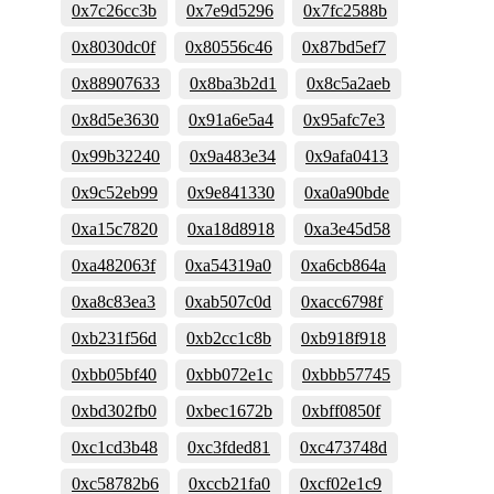
0x7c26cc3b
0x7e9d5296
0x7fc2588b
0x8030dc0f
0x80556c46
0x87bd5ef7
0x88907633
0x8ba3b2d1
0x8c5a2aeb
0x8d5e3630
0x91a6e5a4
0x95afc7e3
0x99b32240
0x9a483e34
0x9afa0413
0x9c52eb99
0x9e841330
0xa0a90bde
0xa15c7820
0xa18d8918
0xa3e45d58
0xa482063f
0xa54319a0
0xa6cb864a
0xa8c83ea3
0xab507c0d
0xacc6798f
0xb231f56d
0xb2cc1c8b
0xb918f918
0xbb05bf40
0xbb072e1c
0xbbb57745
0xbd302fb0
0xbec1672b
0xbff0850f
0xc1cd3b48
0xc3fded81
0xc473748d
0xc58782b6
0xccb21fa0
0xcf02e1c9