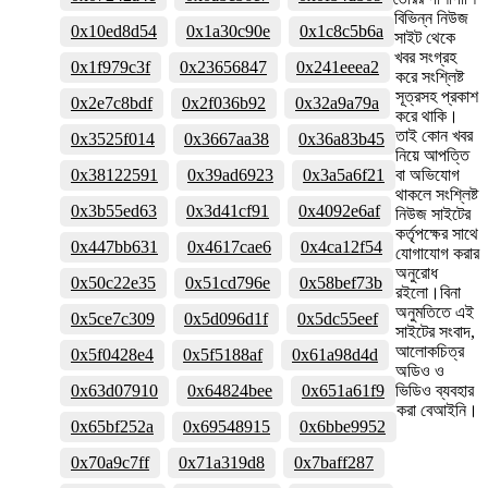
বিভিন্ন নিউজ
0x10ed8d54
0x1a30c90e
0x1c8c5b6a
সাইট থেকে
খবর সংগ্রহ
0x1f979c3f
0x23656847
0x241eeea2
করে সংশ্লিষ্ট
সূত্রসহ প্রকাশ
0x2e7c8bdf
0x2f036b92
0x32a9a79a
করে থাকি।
তাই কোন খবর
0x3525f014
0x3667aa38
0x36a83b45
নিয়ে আপত্তি
0x38122591
0x39ad6923
0x3a5a6f21
বা অভিযোগ
থাকলে সংশ্লিষ্ট
0x3b55ed63
0x3d41cf91
0x4092e6af
নিউজ সাইটের
কর্তৃপক্ষের সাথে
0x447bb631
0x4617cae6
0x4ca12f54
যোগাযোগ করার
অনুরোধ
0x50c22e35
0x51cd796e
0x58bef73b
রইলো।বিনা
অনুমতিতে এই
0x5ce7c309
0x5d096d1f
0x5dc55eef
সাইটের সংবাদ,
আলোকচিত্র
0x5f0428e4
0x5f5188af
0x61a98d4d
অডিও ও
0x63d07910
0x64824bee
0x651a61f9
ভিডিও ব্যবহার
করা বেআইনি।
0x65bf252a
0x69548915
0x6bbe9952
0x70a9c7ff
0x71a319d8
0x7baff287