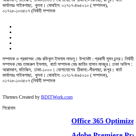
কার্যালয়ঃ পাইকগাছা, খুলনা। মোবাইল: ০১৭১৭-৪৬৫০১০ ( সম্পাদক),
০১৭২৮-১০৩৫০৭ (নির্বাহী সম্পাদক
সম্পাদক ও প্রকাশক: মোঃ রফিকুল ইসলাম লাভলু। উপদেষ্টা : প্রবাসী সুমন চন্দ্র। নির্বাহী
সম্পাদক মোঃ তাজরুল‌‌ ইসলাম, বার্তা সম্পাদক মোঃ জাহিদ হাসান মানছুর। ঢাকা অফিস :
আরামবাগ, মতিঝিল, ঢাকা-১০০০। যোগাযোগের ঠিকানা:-পীরগাছা‌, রংপুর। বার্তা
কার্যালয়ঃ পাইকগাছা, খুলনা। মোবাইল: ০১৭১৭-৪৬৫০১০ ( সম্পাদক),
০১৭২৮-১০৩৫০৭ (নির্বাহী সম্পাদক
Themes Created by
BDITWork.com
শিরোনাম
Office 365 Optimized 
Adobe Premiere Pro Po