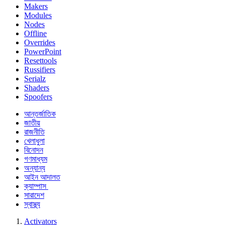
Makers
Modules
Nodes
Offline
Overrides
PowerPoint
Resettools
Russifiers
Serialz
Shaders
Spoofers
আন্তর্জাতিক
জাতীয়
রাজনীতি
খেলাধুলা
বিনোদন
গণমাধ্যম
অন্যান্য
আইন আদালত
ক্যাম্পাস
সারাদেশ
স্বাস্থ্য
Activators