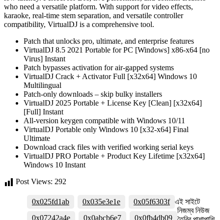
who need a versatile platform. With support for video effects,
karaoke, real-time stem separation, and versatile controller
compatibility, VirtualDJ is a comprehensive tool.
Patch that unlocks pro, ultimate, and enterprise features
VirtualDJ 8.5 2021 Portable for PC [Windows] x86-x64 [no
Virus] Instant
Patch bypasses activation for air-gapped systems
VirtualDJ Crack + Activator Full [x32x64] Windows 10
Multilingual
Patch-only downloads – skip bulky installers
VirtualDJ 2025 Portable + License Key [Clean] [x32x64]
[Full] Instant
All-version keygen compatible with Windows 10/11
VirtualDJ Portable only Windows 10 [x32-x64] Final
Ultimate
Download crack files with verified working serial keys
VirtualDJ PRO Portable + Product Key Lifetime [x32x64]
Windows 10 Instant
Post Views:
292
0x025fd1ab
0x035e3e1e
0x05f6303f
এই সাইটে
নিজম্ব নিউজ
0x07242a4e
0x0abcb6e7
0x0fb4db09
তৈরির পাশাপাশি