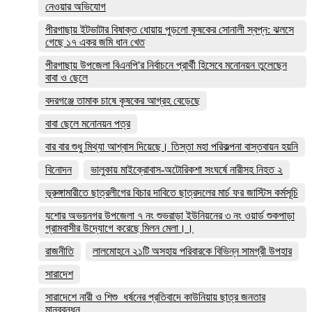
নেওয়ার অভিযোগ
পীরগাছায় ইটভাটার বিষাক্ত ধোয়ায় পুড়লো কৃষকের সোনালী স্বপ্ন: ঝলসে
গেছে ১৭ একর জমি ধান খেত
পীরগাছায় উপজেলা বিএনপি'র নির্বাচনে প্রার্থী হিসেবে মনোনয়ন তুলেছেন
বাবা ও ছেলে
বদরগঞ্জে তামাক চাষে কৃষকের আগ্রহ বেড়েছে
বাবা ছেলে মনোনয়ন পত্র
বার বার শুধু মিথ্যা আশ্বাস দিয়েছে। তিস্তা মহা পরিকল্পনা বাস্তবায়ন হয়নি
বিনোদন
ভালুকায় মাইক্রোবাস-অটোরিকশা সংঘর্ষে নারীসহ নিহত ২
ভূরুঙ্গামারীতে ছাত্রলীগের বিচার দাবিতে ছাত্রদলের মার্চ ফর জাস্টিস কর্মসূচি
যশোর অভয়নগর উপজেলা ৭ নং শুভরাড়া ইউনিয়নের ৩ নং ওয়ার্ড শুকপাড়া
গ্রামবাসীর উদ্যোগে করেছে মিলন মেলা।।
রাজনীতি
লালমোহনে ২১টি অসহায় পরিবারকে বিভিন্ন সামগ্রী উপহার
সারাদেশ
সারাদেশে নারী ও শিশু ধর্ষনের প্রতিবাদে কাউনিয়ায় ছাত্র জনতার
মানববন্ধন