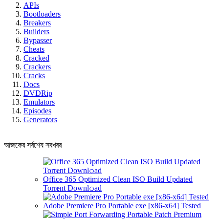
APIs
Bootloaders
Breakers
Builders
Bypasser
Cheats
Cracked
Crackers
Cracks
Docs
DVDRip
Emulators
Episodes
Generators
আজকের সর্বশেষ সবখবর
Office 365 Optimized Clean ISO Build Updated
Torr𝐞nt Downl𝚘аd
Adobe Premiere Pro Portable exe [x86-x64] Tested