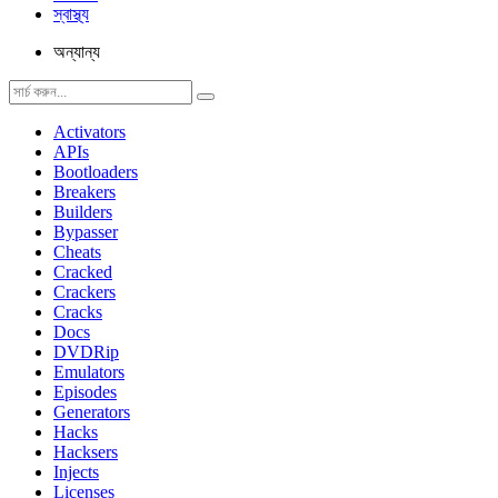
স্বাস্থ্য
অন্যান্য
Activators
APIs
Bootloaders
Breakers
Builders
Bypasser
Cheats
Cracked
Crackers
Cracks
Docs
DVDRip
Emulators
Episodes
Generators
Hacks
Hacksers
Injects
Licenses