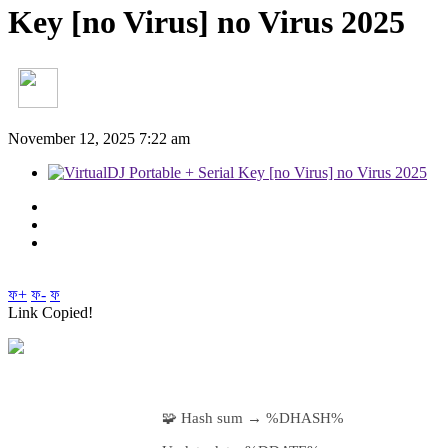
Key [no Virus] no Virus 2025
November 12, 2025 7:22 am
ফ+
ফ-
ফ
Link Copied!
🧩 Hash sum → %DHASH%