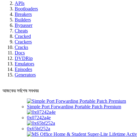
APIs
Bootloaders
Breakers
Builders
Bypasser
Cheats
Cracked
Crackers
Cracks
Docs
DVDRip
Emulators
Episodes
Generators
আজকের সর্বশেষ সবখবর
Simple Port Forwarding Portable Patch Premium
0x07242a4e
0x65bf252a