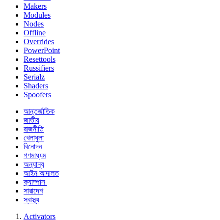
Makers
Modules
Nodes
Offline
Overrides
PowerPoint
Resettools
Russifiers
Serialz
Shaders
Spoofers
আন্তর্জাতিক
জাতীয়
রাজনীতি
খেলাধুলা
বিনোদন
গণমাধ্যম
অন্যান্য
আইন আদালত
ক্যাম্পাস
সারাদেশ
স্বাস্থ্য
Activators