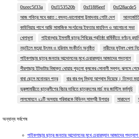
0xeec5f33a
0xf153520b
0xf18f6eef
0xf28acde5
আজ পবিত্র সবে বরাত : বসন্ত-ভালোবাসা উন্মাদনায় গোটা দেশ
আন্তর্জা
কাউনিয়ায় পাশে আছি সামাজিক সংগঠনের ইফতার মাহফিল ও আলোচনা সভা
খেলাধুলা
গাইবান্ধায় ইসলামী ছাত্র শিবিরের প্রতিষ্ঠা বার্ষিকীতে বর্ণাঢ্য র‌্যাল
নড়াইলে মতুয়া উৎসব ও হরিনাম সংকীর্তন অনুষ্ঠিত
নারীদের ফুটবল খেলা ন
পাইকগাছায় ছাত্র জনতার আন্দোলনের মুখে চেয়ারম্যান আজাদের পদত্যাগ
পীরগাছায় ইটভাটার বিষাক্ত ধোয়ায় পুড়লো কৃষকের সোনালী স্বপ্ন: ঝলসে গে
বাবা ছেলে মনোনয়ন পত্র
বার বার শুধু মিথ্যা আশ্বাস দিয়েছে। তিস্তা মহা 
ভূরুঙ্গামারীতে ছাত্রলীগের বিচার দাবিতে ছাত্রদলের মার্চ ফর জাস্টিস কর্মসূচি
লালমোহনে ২১টি অসহায় পরিবারকে বিভিন্ন সামগ্রী উপহার
সারাদেশ
অন্যান্য সর্বশেষ
পাইকগাছায় ছাত্র জনতার আন্দোলনের মুখে চেয়ারম্যান আজাদের পদত্যা