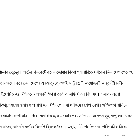
োচনার কেন্দ্রে। মাঠের ক্রিকেটে রানের জোয়ার কিংবা গ্যালারিতে দর্শকের ভিড় দেখা গেলেও,
াহুড়ো করে কেন দেশের একমাত্র ফ্র্যাঞ্চাইজি টুর্নামেন্ট আয়োজন? অন্তর্বর্তীকালীন
িনই উন্মোচিত হয় বিপিএলের মাসকট ‘ডানা ৩৬’ ও অফিসিয়াল থিম সং। ‘আবার এলো
গণ-আন্দোলনের নানান ছাপ রাখা হয় বিপিএলে। যা দর্শকদের খেলা দেখার অভিজ্ঞতা বাড়িয়ে
ঙার ঘটনাও দেখা যায়। পরে খেলা শুরু হয়ে যাওয়ার পর স্টেডিয়াম সংলগ্ন সুইমিংপুলের টিকেট
দিন মাঠেই আসেনি দলটির বিদেশি ক্রিকেটাররা। এছাড়া চিটাগং কিংসের পারিশ্রমিক নিয়েও