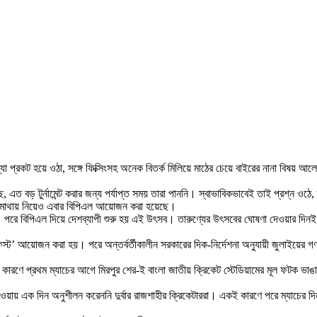
স্যা প্রকট হয়ে ওঠা, সঙ্গে ফিক্সিংসহ অনেক বিতর্ক মিলিয়ে মাঠের চেয়ে বাইরের নানা বিষয় আল
ড় টুর্নামেন্ট করার জন্য পর্যাপ্ত সময় তারা পাননি। স্বাভাবিকভাবেই তাই প্রশ্ন ওঠে, তাড়
েঞ্জ মাথায় নিয়েও এবার বিপিএল আয়োজন করা হয়েছে।
 হয়। পরে বিপিএল দিয়ে দেশব্যাপী শুরু হয় এই উৎসব। তারুণ্যের উৎসবের ঘোষণা দেওয়ার দ
িক ফেস্ট’ আয়োজন করা হয়। পরে অন্তর্বর্তীকালীন সরকারের দিক-নির্দেশনা অনুযায়ী জুলাইয়ের 
 যে কারণে প্রথম ম্যাচের আগে মিরপুর শের-ই বাংলা জাতীয় ক্রিকেট স্টেডিয়ামের মূল ফটক ভা
 পাওয়ায় এক দিন অনুশীলন করেননি দুর্বার রাজশাহীর ক্রিকেটাররা। একই কারণে পরে ম্যাচের 