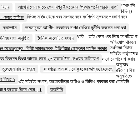
পাশাপাশি
বিচার
আখেরি মোনাজাতে শেষ বিশ্ব ইজতেমার ‘প্রথম পর্বের প্রথম ধাপ’
বিভিন্ন
নিউজ সাইট থেকে খবর সংগ্রহ করে সংশ্লিষ্ট সূত্রসহ প্রকাশ করে
বে - মেজর হাফিজ
ক্যাম্পাস
ক্ষমতাচ্যুত আ’লীগ সরকারের দাপট দেখিয়ে দূর্নীতি করতেন গলা ধরা
থাকি। তাই কোন খবর নিয়ে আপত্তি বা
নিময় সভা অনুষ্ঠিত
দৈনিক আলোচিত সংবাদ
অভিযোগ থাকলে
সংশ্লিষ্ট নিউজ
দন শুভেচ্ছান্তে- বিশিষ্ট সমাজসেবক ইঞ্জিনিয়ার মোস্তফা মহসিন সরদার
সাইটের কর্তৃপক্ষের
ের বিরুদ্ধে বিধবা ভাতার নামে ২৫ হাজার টাকা নেওয়ার অভিযোগ
সাথে যোগাযোগ করার
অনুরোধ
য়ন তুলেছেন বাবা ও ছেলে
বদরগঞ্জে তামাক চাষে কৃষকের আগ্রহ বেড়েছে
রইলো।বিনা
অনুমতিতে
সহ নিহত ২
এই সাইটের সংবাদ, আলোকচিত্র অডিও ও ভিডিও ব্যবহার করা বেআইনি।
্যোগে করেছে মিলন মেলা।।
রাজনীতি