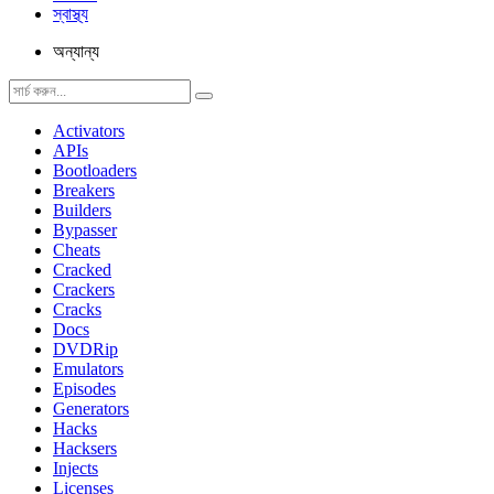
স্বাস্থ্য
অন্যান্য
Activators
APIs
Bootloaders
Breakers
Builders
Bypasser
Cheats
Cracked
Crackers
Cracks
Docs
DVDRip
Emulators
Episodes
Generators
Hacks
Hacksers
Injects
Licenses