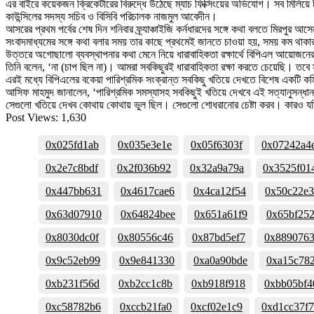
এর বাইরে কয়েকজন ক্রিকেটারের বিরুদ্ধে উঠেছে ম্যাচ ফিক্সিংয়ের অভিযোগ। সব মিলিয়ে
কাউন্সিলের সদস্য সচিব ও বিসিবি পরিচালক নাজমুল আবেদীন।
আসরের প্রথম পর্বের শেষ দিন শনিবার ফ্র্যাঞ্চাইজি কর্নধারদের সঙ্গে কথা বলতে মিরপুর আ
সংবাদমাধ্যমের সঙ্গে কথা বলার সময় তার কাছে প্রথমেই জানতে চাওয়া হয়, সময় কম থা
উত্তরে অগোছালো ব্যবস্থাপনার কথা মেনে নিয়ে ধারাবাহিকতা রক্ষার্থে বিপিএল আয়োজ
তিনি বলেন, ‘না (চাপ ছিল না)। আমরা সবকিছুরই ধারাবাহিকতা রক্ষা করতে চেয়েছি। তব
এরই মধ্যে বিপিএলের বকেয়া পারিশ্রমিক সংক্রান্ত সবকিছু খতিয়ে দেখতে বিশেষ একটি ক
আসিফ মাহমুদ জানালেন, ‘পারিশ্রমিক সমস্যাসহ সবকিছুই খতিয়ে দেখবে এই সত্যানুসন্ধা
সেগুলো খতিয়ে দেখব কোথায় কোথায় ভুল ছিল। সেগুলো শোধরানোর চেষ্টা করব। কারও য
Post Views:
1,630
0x025fd1ab
0x035e3e1e
0x05f6303f
0x07242a4
0x2e7c8bdf
0x2f036b92
0x32a9a79a
0x3525f01
0x447bb631
0x4617cae6
0x4ca12f54
0x50c22e
0x63d07910
0x64824bee
0x651a61f9
0x65bf25
0x8030dc0f
0x80556c46
0x87bd5ef7
0x889076
0x9c52eb99
0x9e841330
0xa0a90bde
0xa15c78
0xb231f56d
0xb2cc1c8b
0xb918f918
0xbb05bf4
0xc58782b6
0xccb21fa0
0xcf02e1c9
0xd1cc37f7