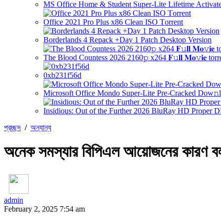
MS Office Home & Student Super-Lite Lifetime Activate
Office 2021 Pro Plus x86 Clean ISO Tоrrеnt
Borderlands 4 Repack +Day 1 Patch Desktop Version
The Blood Countess 2026 2160𝚙 x264 𝐅𝚞𝐥𝐥 𝐌𝐨𝚟𝐢𝐞 torr
0xb231f56d
Microsoft Office Mondo Super-Lite Pre-Cracked Dow𝚗l
Insidious: Out of the Further 2026 BluRay HD Proper 
প্রচ্ছদ
/
অন্যান্য
অনেক সমস্যার বিপিএল আয়োজনের কারণ বললে
admin
February 2, 2025 7:54 am