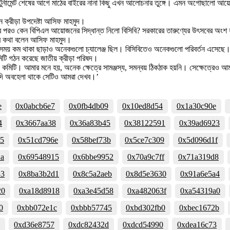
 টুর্নামেন্ট শেষের আগে মাঠের বাইরের নানা কিছু এখন আলোচনার তুঙ্গে। এমন অগোছালো 
সেন ক্রীড়া উপদেষ্টা আসিফ মাহমুদ।
কার পরও কেন বিপিএল আয়োজনের সিদ্ধান্ত নিলো বিসিবি? সরকারের তারুণ্যের উৎসবের অংশ
নের কথা বলেন আসিফ মাহমুদ।
ে সময় কম থাকা ছাড়াও অনেকগুলো চ্যালেঞ্জ ছিল। বিসিবিতেও অনেকগুলো পরিবর্তন এসেছে
মিটি গঠন করেছে জাতীয় ক্রীড়া পরিষদ।
ন কমিটি। আমার মনে হয়, অনেক ক্ষেত্রে সামঞ্জস্য, সমন্বয় ঠিকঠাক হয়নি। সেক্ষেত্রেও 
দি অবহেলা থাকে সেটিও আমরা দেখব।’
e
0x0abcb6e7
0x0fb4db09
0x10ed8d54
0x1a30c90e
4
0x3667aa38
0x36a83b45
0x38122591
0x39ad6923
35
0x51cd796e
0x58bef73b
0x5ce7c309
0x5d096d1f
2a
0x69548915
0x6bbe9952
0x70a9c7ff
0x71a319d8
33
0x8ba3b2d1
0x8c5a2aeb
0x8d5e3630
0x91a6e5a4
20
0xa18d8918
0xa3e45d58
0xa482063f
0xa54319a0
0
0xbb072e1c
0xbbb57745
0xbd302fb0
0xbec1672b
0xd36e8757
0xdc82432d
0xdcd54990
0xdea16c73