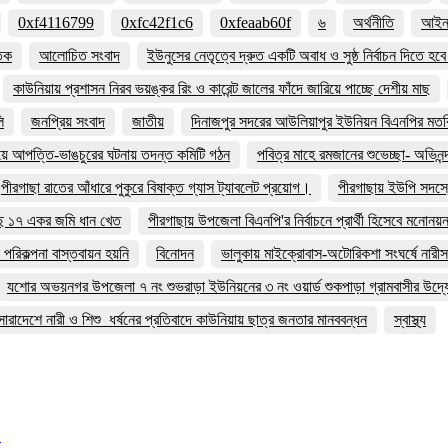
0xf4116799
0xfc42f1c6
0xfeaab60f
৬
অর্থনীতি
আইন 
তিক
আলোচিত সংবাদ
ইউনুসের নেতৃত্বে দ্রুত একটি অবাধ ও সুষ্ঠ নির্বাচন দিতে হ
কাউনিয়ায় প্রশাসন নিরব ভয়ঙ্কর রিং ও কারেন্ট জালের ফাঁদে জারিয়ে পাচ্ছে দেশীয় মাছ
ি
জনপ্রিয় সংবাদ
জাতীয়
দিনাজপুর সদরের আউলিয়াপুর ইউনিয়ন বিএনপির মতবি
িয়ে আপত্তি-ভাঙচুরের ঘটনায় তদন্ত কমিটি গঠন
পবিত্র মাহে রমজানের শুভেচ্ছা- অভিনন্
পীরগাছা রাতের আঁধারে পুকুরে বিষাক্ত গ্যাস ট্যাবলেট প্রয়োগ।
পীরগাছায় ইউপি সদস্য
ছে ১৭ একর জমি ধান খেত
পীরগাছায় উপজেলা বিএনপি'র নির্বাচনে প্রার্থী হিসেবে মনোন
পরিকল্পনা বাস্তবায়ন হয়নি
বিনোদন
ভালুকায় মাইক্রোবাস-অটোরিকশা সংঘর্ষে নারী
যশোর অভয়নগর উপজেলা ৭ নং শুভরাড়া ইউনিয়নের ৩ নং ওয়ার্ড শুকপাড়া গ্রামবাসীর উদ
সারাদেশে নারী ও শিশু ধর্ষনের প্রতিবাদে কাউনিয়ায় ছাত্র জনতার মানববন্ধন
স্বাস্থ্য
গ