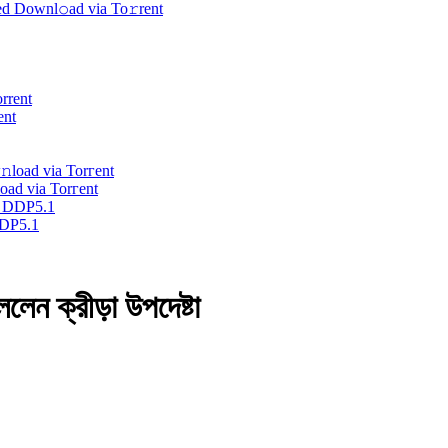
d Downl𝚘ad via To𝚛rent
ent
oad via Torгent
DDP5.1
ন ক্রীড়া উপদেষ্টা