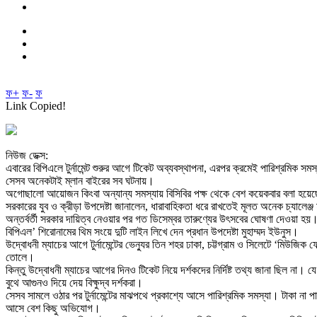
ফ+
ফ-
ফ
Link Copied!
নিউজ ডেক্স:
এবারের বিপিএলে টুর্নামেন্ট শুরুর আগে টিকেট অব্যবস্থাপনা, এরপর ক্রমেই পারিশ্রমিক সম
সেসব অনেকটাই ম্লান বাইরের সব ঘটনায়।
অগোছালো আয়োজন কিংবা অন্যান্য সমস্যায় বিসিবির পক্ষ থেকে বেশ কয়েকবার বলা হয়েছে, এত ব
সরকারের যুব ও ক্রীড়া উপদেষ্টা জানালেন, ধারাবাহিকতা ধরে রাখতেই মূলত অনেক চ্যাল
অন্তর্বর্তী সরকার দায়িত্ব নেওয়ার পর গত ডিসেম্বর তারুণ্যের উৎসবের ঘোষণা দেওয়া
বিপিএল’ শিরোনামের থিম সংয়ে দুটি লাইন লিখে দেন প্রধান উপদেষ্টা মুহাম্মদ ইউনুস।
উদ্বোধনী ম্যাচের আগে টুর্নামেন্টের ভেন্যুর তিন শহর ঢাকা, চট্টগ্রাম ও সিলেটে ‘মিউজ
তোলে।
কিন্তু উদ্বোধনী ম্যাচের আগের দিনও টিকেট নিয়ে দর্শকদের নির্দিষ্ট তথ্য জানা ছিল না।
বুথে আগুনও দিয়ে দেয় বিক্ষুদ্ব দর্শকরা।
সেসব সামলে ওঠার পর টুর্নামেন্টের মাঝপথে প্রকাশ্যে আসে পারিশ্রমিক সমস্যা। টাকা না
আসে বেশ কিছু অভিযোগ।