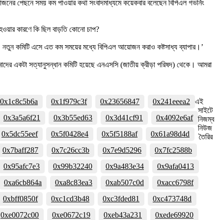
আয়োজনের পেছনে সময় কম পাওয়ার কথা সংবাদমাধ্যমে কয়েকবার বলেছেন বিপিএল গভর্নিং
 হওয়ার কারণে কি ছিল বাড়তি কোনো চাপ?
। নতুন কমিটি এসে এত কম সময়ের মধ্যে বিপিএল আয়োজন করাও কষ্টসাধ্য ব্যাপার।’
আমাদের একটা সত্যানুসন্ধান কমিটি হয়েছে এনএসসি (জাতীয় ক্রীড়া পরিষদ) থেকে। আমরা
0x1c8c5b6a
0x1f979c3f
0x23656847
0x241eeea2
এই
সাইটে
0x3a5a6f21
0x3b55ed63
0x3d41cf91
0x4092e6af
নিজম্ব
নিউজ
0x5dc55eef
0x5f0428e4
0x5f5188af
0x61a98d4d
তৈরির
0x7baff287
0x7c26cc3b
0x7e9d5296
0x7fc2588b
0x95afc7e3
0x99b32240
0x9a483e34
0x9afa0413
0xa6cb864a
0xa8c83ea3
0xab507c0d
0xacc6798f
0xbff0850f
0xc1cd3b48
0xc3fded81
0xc473748d
0xe0072c00
0xe0672c19
0xeb43a231
0xede69920