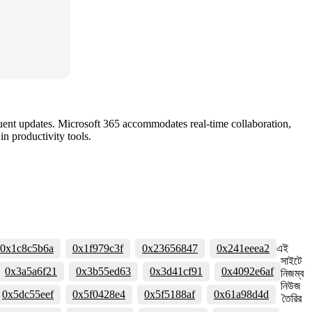
uent updates. Microsoft 365 accommodates real-time collaboration,
in productivity tools.
0x1c8c5b6a
0x1f979c3f
0x23656847
0x241eeea2
এই
সাইটে
0x3a5a6f21
0x3b55ed63
0x3d41cf91
0x4092e6af
নিজম্ব
নিউজ
0x5dc55eef
0x5f0428e4
0x5f5188af
0x61a98d4d
তৈরির