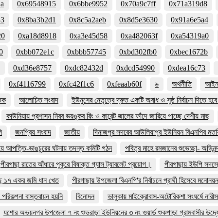
2a
0x69548915
0x6bbe9952
0x70a9c7ff
0x71a319d8
33
0x8ba3b2d1
0x8c5a2aeb
0x8d5e3630
0x91a6e5a4
20
0xa18d8918
0xa3e45d58
0xa482063f
0xa54319a0
0
0xbb072e1c
0xbbb57745
0xbd302fb0
0xbec1672b
0xd36e8757
0xdc82432d
0xdcd54990
0xdea16c73
0xf4116799
0xfc42f1c6
0xfeaab60f
৬
অর্থনীতি
আইন 
তিক
আলোচিত সংবাদ
ইউনুসের নেতৃত্বে দ্রুত একটি অবাধ ও সুষ্ঠ নির্বাচন দিতে হ
কাউনিয়ায় প্রশাসন নিরব ভয়ঙ্কর রিং ও কারেন্ট জালের ফাঁদে জারিয়ে পাচ্ছে দেশীয় মাছ
ি
জনপ্রিয় সংবাদ
জাতীয়
দিনাজপুর সদরের আউলিয়াপুর ইউনিয়ন বিএনপির মতবি
িয়ে আপত্তি-ভাঙচুরের ঘটনায় তদন্ত কমিটি গঠন
পবিত্র মাহে রমজানের শুভেচ্ছা- অভিনন্
পীরগাছা রাতের আঁধারে পুকুরে বিষাক্ত গ্যাস ট্যাবলেট প্রয়োগ।
পীরগাছায় ইউপি সদস্য
ছে ১৭ একর জমি ধান খেত
পীরগাছায় উপজেলা বিএনপি'র নির্বাচনে প্রার্থী হিসেবে মনোন
পরিকল্পনা বাস্তবায়ন হয়নি
বিনোদন
ভালুকায় মাইক্রোবাস-অটোরিকশা সংঘর্ষে নারী
যশোর অভয়নগর উপজেলা ৭ নং শুভরাড়া ইউনিয়নের ৩ নং ওয়ার্ড শুকপাড়া গ্রামবাসীর উদ