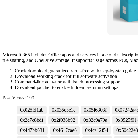
Microsoft 365 includes Office apps and services in a cloud subscript
file sharing, and OneDrive storage. It supports usage across PCs, Macs,
Crack download guaranteed virus-free with step-by-step guide
Download working crack for full software activation
Command-line activator with batch processing support
Download patcher to enable hidden premium settings
Post Views:
199
0x025fd1ab
0x035e3e1e
0x05f6303f
0x07242a4
0x2e7c8bdf
0x2f036b92
0x32a9a79a
0x3525f01
0x447bb631
0x4617cae6
0x4ca12f54
0x50c22e