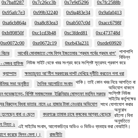
0x7baff287
0x7c26cc3b
0x7e9d5296
0x7fc2588b
0x95afc7e3
0x99b32240
0x9a483e34
0x9afa0413
0xa6cb864a
0xa8c83ea3
0xab507c0d
0xacc6798f
0xbff0850f
0xc1cd3b48
0xc3fded81
0xc473748d
0xe0072c00
0xe0672c19
0xeb43a231
0xede69920
পাশাপাশি
বিচার
আখেরি মোনাজাতে শেষ বিশ্ব ইজতেমার ‘প্রথম পর্বের প্রথম ধাপ’
বিভিন্ন
নিউজ সাইট থেকে খবর সংগ্রহ করে সংশ্লিষ্ট সূত্রসহ প্রকাশ করে
বে - মেজর হাফিজ
ক্যাম্পাস
ক্ষমতাচ্যুত আ’লীগ সরকারের দাপট দেখিয়ে দূর্নীতি করতেন গলা ধরা
থাকি। তাই কোন খবর নিয়ে আপত্তি বা
নিময় সভা অনুষ্ঠিত
দৈনিক আলোচিত সংবাদ
অভিযোগ থাকলে
সংশ্লিষ্ট নিউজ
দন শুভেচ্ছান্তে- বিশিষ্ট সমাজসেবক ইঞ্জিনিয়ার মোস্তফা মহসিন সরদার
সাইটের কর্তৃপক্ষের
ের বিরুদ্ধে বিধবা ভাতার নামে ২৫ হাজার টাকা নেওয়ার অভিযোগ
সাথে যোগাযোগ করার
অনুরোধ
য়ন তুলেছেন বাবা ও ছেলে
বদরগঞ্জে তামাক চাষে কৃষকের আগ্রহ বেড়েছে
রইলো।বিনা
অনুমতিতে
সহ নিহত ২
এই সাইটের সংবাদ, আলোকচিত্র অডিও ও ভিডিও ব্যবহার করা বেআইনি।
্যোগে করেছে মিলন মেলা।।
রাজনীতি