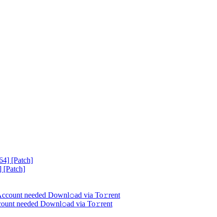
 [Patch]
count needed Downl𝚘ad via To𝚛rent