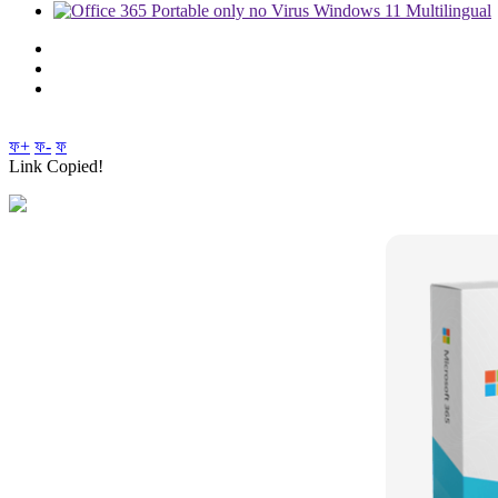
ফ+
ফ-
ফ
Link Copied!