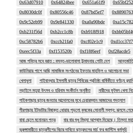
0x63d07910
0x64824bee
0x651a61f9
0x65bf25
0x8030dc0f
0x80556c46
0x87bd5ef7
0x889076
0x9c52eb99
0x9e841330
0xa0a90bde
0xa15c78
0xb231f56d
0xb2cc1c8b
0xb918f918
0xbb05bf4
0xc58782b6
0xccb21fa0
0xcf02e1c9
0xd1cc37f7
0xeec5f33a
0xf153520b
0xf18f6eef
0xf28acde5
আজ পবিত্র সবে বরাত : বসন্ত-ভালোবাসা উন্মাদনায় গোটা দেশ
আন্তর্জা
কাউনিয়ায় পাশে আছি সামাজিক সংগঠনের ইফতার মাহফিল ও আলোচনা সভা
খেলাধুলা
গাইবান্ধায় ইসলামী ছাত্র শিবিরের প্রতিষ্ঠা বার্ষিকীতে বর্ণাঢ্য র‌্যাল
নড়াইলে মতুয়া উৎসব ও হরিনাম সংকীর্তন অনুষ্ঠিত
নারীদের ফুটবল খেলা ন
পাইকগাছায় ছাত্র জনতার আন্দোলনের মুখে চেয়ারম্যান আজাদের পদত্যাগ
পীরগাছায় ইটভাটার বিষাক্ত ধোয়ায় পুড়লো কৃষকের সোনালী স্বপ্ন: ঝলসে গে
বাবা ছেলে মনোনয়ন পত্র
বার বার শুধু মিথ্যা আশ্বাস দিয়েছে। তিস্তা মহা 
ভূরুঙ্গামারীতে ছাত্রলীগের বিচার দাবিতে ছাত্রদলের মার্চ ফর জাস্টিস কর্মসূচি