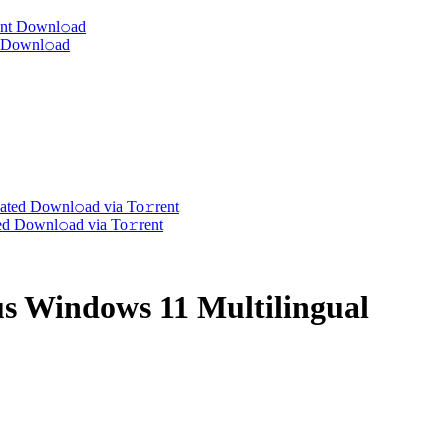
t Downl𝚘аd
d Downl𝚘ad via To𝚛rent
us Windows 11 Multilingual