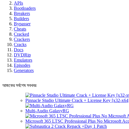
APIs
Bootloaders
Breakers
Builders
Bypasser
Cheats
Cracked
Crackers
Cracks
Docs
DVDRip
Emulators
Episodes
Generators
আজকের সর্বশেষ সবখবর
Pinnacle Studio Ultimate Crack + License Key [x32-x64]
Multi-Audio GalaxyRG
Microsoft 365 LTSC Professional Plus No Microsoft Ac