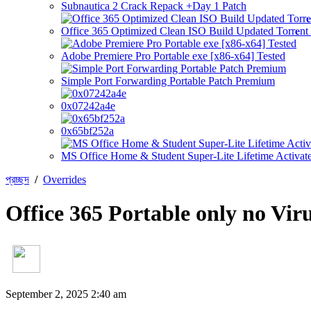
Subnautica 2 Crack Repack +Day 1 Patch
Office 365 Optimized Clean ISO Build Updated Torr𝐞n
Adobe Premiere Pro Portable exe [x86-x64] Tested
Simple Port Forwarding Portable Patch Premium
0x07242a4e
0x65bf252a
MS Office Home & Student Super-Lite Lifetime Activate
প্রচ্ছদ
/
Overrides
Office 365 Portable only no Vir
September 2, 2025 2:40 am