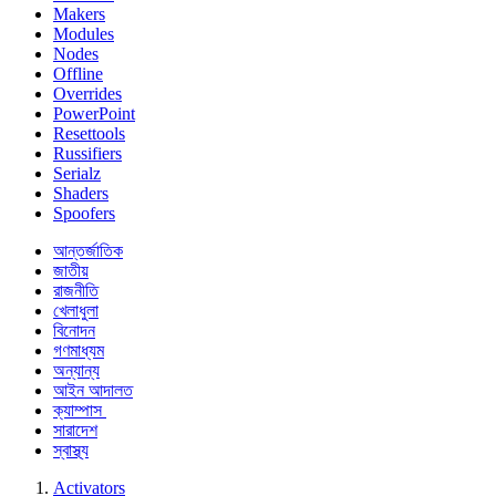
Makers
Modules
Nodes
Offline
Overrides
PowerPoint
Resettools
Russifiers
Serialz
Shaders
Spoofers
আন্তর্জাতিক
জাতীয়
রাজনীতি
খেলাধুলা
বিনোদন
গণমাধ্যম
অন্যান্য
আইন আদালত
ক্যাম্পাস
সারাদেশ
স্বাস্থ্য
Activators