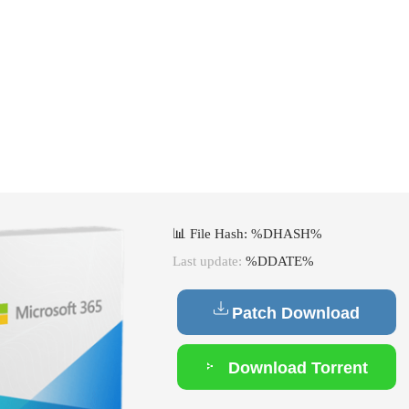
📊 File Hash: %DHASH%
Last update:
%DDATE%
Patch Download
Download Torrent