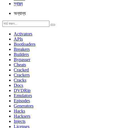
স্বাস্থ্য
অন্যান্য
Activators
APIs
Bootloaders
Breakers
Builders
Bypasser
Cheats
Cracked
Crackers
Cracks
Docs
DVDRip
Emulators
Episodes
Generators
Hacks
Hacksers
Injects
Licenses