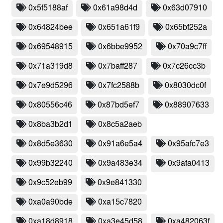
0x5f5188af
0x61a98d4d
0x63d07910
0x64824bee
0x651a61f9
0x65bf252a
0x69548915
0x6bbe9952
0x70a9c7ff
0x71a319d8
0x7baff287
0x7c26cc3b
0x7e9d5296
0x7fc2588b
0x8030dc0f
0x80556c46
0x87bd5ef7
0x88907633
0x8ba3b2d1
0x8c5a2aeb
0x8d5e3630
0x91a6e5a4
0x95afc7e3
0x99b32240
0x9a483e34
0x9afa0413
0x9c52eb99
0x9e841330
0xa0a90bde
0xa15c7820
0xa18d8918
0xa3e45d58
0xa482063f