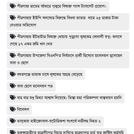
পীরগাছা রাতের আঁধারে পুকুরে বিষাক্ত গ্যাস ট্যাবলেট প্রয়োগ।
পীরগাছায় ইউপি সদস্যের বিরুদ্ধে বিধবা ভাতার নামে ২৫ হাজার টাকা
নেওয়ার অভিযোগ
পীরগাছায় ইটভাটার বিষাক্ত ধোয়ায় পুড়লো কৃষকের সোনালী স্বপ্ন: ঝলসে
গেছে ১৭ একর জমি ধান খেত
পীরগাছায় উপজেলা বিএনপি'র নির্বাচনে প্রার্থী হিসেবে মনোনয়ন তুলেছেন
বাবা ও ছেলে
বদরগঞ্জে তামাক চাষে কৃষকের আগ্রহ বেড়েছে
বাবা ছেলে মনোনয়ন পত্র
বার বার শুধু মিথ্যা আশ্বাস দিয়েছে। তিস্তা মহা পরিকল্পনা বাস্তবায়ন হয়নি
বিনোদন
ভালুকায় মাইক্রোবাস-অটোরিকশা সংঘর্ষে নারীসহ নিহত ২
ভূরুঙ্গামারীতে ছাত্রলীগের বিচার দাবিতে ছাত্রদলের মার্চ ফর জাস্টিস কর্মসূচি