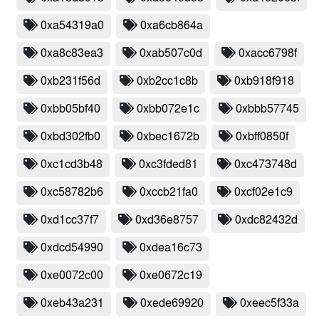
0xa54319a0
0xa6cb864a
0xa8c83ea3
0xab507c0d
0xacc6798f
0xb231f56d
0xb2cc1c8b
0xb918f918
0xbb05bf40
0xbb072e1c
0xbbb57745
0xbd302fb0
0xbec1672b
0xbff0850f
0xc1cd3b48
0xc3fded81
0xc473748d
0xc58782b6
0xccb21fa0
0xcf02e1c9
0xd1cc37f7
0xd36e8757
0xdc82432d
0xdcd54990
0xdea16c73
0xe0072c00
0xe0672c19
0xeb43a231
0xede69920
0xeec5f33a