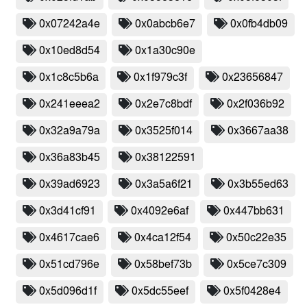
0x07242a4e
0x0abcb6e7
0x0fb4db09
0x10ed8d54
0x1a30c90e
0x1c8c5b6a
0x1f979c3f
0x23656847
0x241eeea2
0x2e7c8bdf
0x2f036b92
0x32a9a79a
0x3525f014
0x3667aa38
0x36a83b45
0x38122591
0x39ad6923
0x3a5a6f21
0x3b55ed63
0x3d41cf91
0x4092e6af
0x447bb631
0x4617cae6
0x4ca12f54
0x50c22e35
0x51cd796e
0x58bef73b
0x5ce7c309
0x5d096d1f
0x5dc55eef
0x5f0428e4