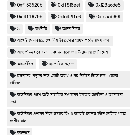
0xf153520b
0xf18f6eef
0xf28acde5
0xf4116799
0xfc42f1c6
0xfeaab60f
৬
অর্থনীতি
আইন বিচার
আখেরি মোনাজাতে শেষ বিশ্ব ইজতেমার ‘প্রথম পর্বের প্রথম ধাপ’
আজ পবিত্র সবে বরাত : বসন্ত-ভালোবাসা উন্মাদনায় গোটা দেশ
আন্তর্জাতিক
আলোচিত সংবাদ
ইউনুসের নেতৃত্বে দ্রুত একটি অবাধ ও সুষ্ঠ নির্বাচন দিতে হবে - মেজর
হাফিজ
কাউনিয়ায় পাশে আছি সামাজিক সংগঠনের ইফতার মাহফিল ও আলোচনা
সভা
কাউনিয়ায় প্রশাসন নিরব ভয়ঙ্কর রিং ও কারেন্ট জালের ফাঁদে জারিয়ে পাচ্ছে
দেশীয় মাছ
ক্যাম্পাস