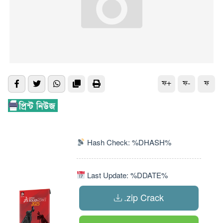
ফ+
ফ-
ফ
Hash Check: %DHASH%
Last Update: %DDATE%
.zip Crack