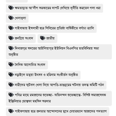
ক্ষমতাচ্যুত আ’লীগ সরকারের দাপট দেখিয়ে দূর্নীতি করতেন গলা ধরা
খেলাধুলা
গাইবান্ধায় ইসলামী ছাত্র শিবিরের প্রতিষ্ঠা বার্ষিকীতে বর্ণাঢ্য র‌্যালি
জনপ্রিয় সংবাদ
জাতীয়
দিনাজপুর সদরের আউলিয়াপুর ইউনিয়ন বিএনপির মতবিনিময় সভা
অনুষ্ঠিত
দৈনিক আলোচিত সংবাদ
নড়াইলে মতুয়া উৎসব ও হরিনাম সংকীর্তন অনুষ্ঠিত
নারীদের ফুটবল খেলা নিয়ে আপত্তি-ভাঙচুরের ঘটনায় তদন্ত কমিটি গঠন
পবিত্র মাহে রমজানের শুভেচ্ছা- অভিনন্দন শুভেচ্ছান্তে- বিশিষ্ট সমাজসেবক
ইঞ্জিনিয়ার মোস্তফা মহসিন সরদার
পাইকগাছায় ছাত্র জনতার আন্দোলনের মুখে চেয়ারম্যান আজাদের পদত্যাগ