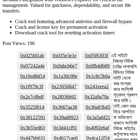
management. Valued for quickness, dependability, and secure file
transfers.
Crack tool featuring advanced antivirus and firewall bypass
Crack and license key for permanent activation
Download crack tool for resetting activation timers
Post Views:
196
0x025fd1ab
0x035e3e1e
0x05f6303f
এই সাইটে
নিজম্ব নিউজ
0x07242a4e
0x0abcb6e7
0x0fb4db09
তৈরির পাশাপাশি
বিভিন্ন নিউজ
0x10ed8d54
0x1a30c90e
0x1c8c5b6a
সাইট থেকে
খবর সংগ্রহ
0x1f979c3f
0x23656847
0x241eeea2
করে সংশ্লিষ্ট
সূত্রসহ প্রকাশ
0x2e7c8bdf
0x2f036b92
0x32a9a79a
করে থাকি।
তাই কোন খবর
0x3525f014
0x3667aa38
0x36a83b45
নিয়ে আপত্তি
0x38122591
0x39ad6923
0x3a5a6f21
বা অভিযোগ
থাকলে সংশ্লিষ্ট
0x3b55ed63
0x3d41cf91
0x4092e6af
নিউজ সাইটের
কর্তৃপক্ষের সাথে
0x447bb631
0x4617cae6
0x4ca12f54
যোগাযোগ করার