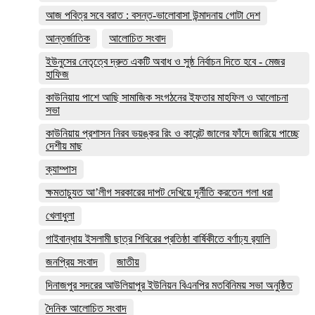
আজ পবিত্র সবে বরাত : বসন্ত-ভালোবাসা উন্মাদনায় গোটা দেশ
আন্তর্জাতিক
আলোচিত সংবাদ
ইউনুসের নেতৃত্বে দ্রুত একটি অবাধ ও সুষ্ঠ নির্বাচন দিতে হবে - মেজর
হাফিজ
কাউনিয়ায় পাশে আছি সামাজিক সংগঠনের ইফতার মাহফিল ও আলোচনা
সভা
কাউনিয়ায় প্রশাসন নিরব ভয়ঙ্কর রিং ও কারেন্ট জালের ফাঁদে জারিয়ে পাচ্ছে
দেশীয় মাছ
ক্যাম্পাস
ক্ষমতাচ্যুত আ’লীগ সরকারের দাপট দেখিয়ে দূর্নীতি করতেন গলা ধরা
খেলাধুলা
গাইবান্ধায় ইসলামী ছাত্র শিবিরের প্রতিষ্ঠা বার্ষিকীতে বর্ণাঢ্য র‌্যালি
জনপ্রিয় সংবাদ
জাতীয়
দিনাজপুর সদরের আউলিয়াপুর ইউনিয়ন বিএনপির মতবিনিময় সভা অনুষ্ঠিত
দৈনিক আলোচিত সংবাদ