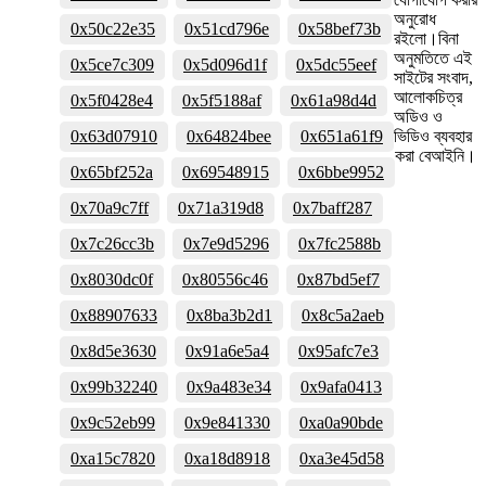
অনুরোধ
0x50c22e35
0x51cd796e
0x58bef73b
রইলো।বিনা
অনুমতিতে এই
0x5ce7c309
0x5d096d1f
0x5dc55eef
সাইটের সংবাদ,
আলোকচিত্র
0x5f0428e4
0x5f5188af
0x61a98d4d
অডিও ও
0x63d07910
0x64824bee
0x651a61f9
ভিডিও ব্যবহার
করা বেআইনি।
0x65bf252a
0x69548915
0x6bbe9952
0x70a9c7ff
0x71a319d8
0x7baff287
0x7c26cc3b
0x7e9d5296
0x7fc2588b
0x8030dc0f
0x80556c46
0x87bd5ef7
0x88907633
0x8ba3b2d1
0x8c5a2aeb
0x8d5e3630
0x91a6e5a4
0x95afc7e3
0x99b32240
0x9a483e34
0x9afa0413
0x9c52eb99
0x9e841330
0xa0a90bde
0xa15c7820
0xa18d8918
0xa3e45d58