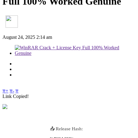
Full 100% Worked Genuine
August 24, 2025 2:14 am
ফ+
ফ-
ফ
Link Copied!
📤 Release Hash: