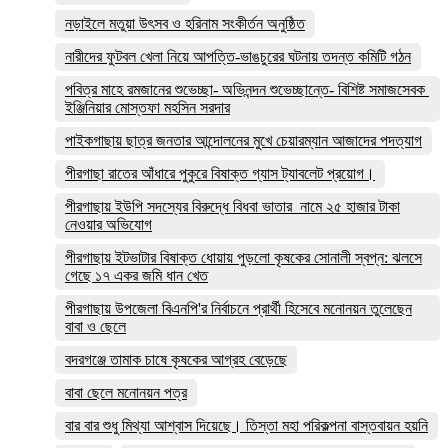
নড়াইলে মতুয়া উৎসব ও হরিনাম সংকীর্তন অনুষ্ঠিত
নারীদের ফুটবল খেলা নিয়ে আপত্তি-ভাঙচুরের ঘটনায় তদন্ত কমিটি গঠন
পবিত্র মাহে রমজানের শুভেচ্ছা- অভিনন্দন শুভেচ্ছান্তে- বিশিষ্ট সমাজসেবক
ইঞ্জিনিয়ার মোস্তফা মহসিন সরদার
পাইকগাছায় ছাত্র জনতার আন্দোলনের মুখে চেয়ারম্যান আজাদের পদত্যাগ
পীরগাছা রাতের আঁধারে পুকুরে বিষাক্ত গ্যাস ট্যাবলেট প্রয়োগ।
পীরগাছায় ইউপি সদস্যের বিরুদ্ধে বিধবা ভাতার নামে ২৫ হাজার টাকা
নেওয়ার অভিযোগ
পীরগাছায় ইটভাটার বিষাক্ত ধোয়ায় পুড়লো কৃষকের সোনালী স্বপ্ন: ঝলসে
গেছে ১৭ একর জমি ধান খেত
পীরগাছায় উপজেলা বিএনপি'র নির্বাচনে প্রার্থী হিসেবে মনোনয়ন তুলেছেন
বাবা ও ছেলে
বদরগঞ্জে তামাক চাষে কৃষকের আগ্রহ বেড়েছে
বাবা ছেলে মনোনয়ন পত্র
বার বার শুধু মিথ্যা আশ্বাস দিয়েছে। তিস্তা মহা পরিকল্পনা বাস্তবায়ন হয়নি