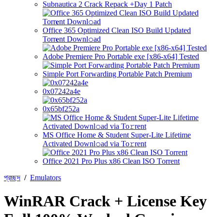
Subnautica 2 Crack Repack +Day 1 Patch
Office 365 Optimized Clean ISO Build Updated
Torr𝐞nt Downl𝚘аd
Adobe Premiere Pro Portable exe [x86-x64] Tested
Simple Port Forwarding Portable Patch Premium
0x07242a4e
0x65bf252a
MS Office Home & Student Super-Lite Lifetime
Activated Downl𝚘ad via To𝚛rent
Office 2021 Pro Plus x86 Clean ISO Tоrrеnt
প্রচ্ছদ
/
Emulators
WinRAR Crack + License Key