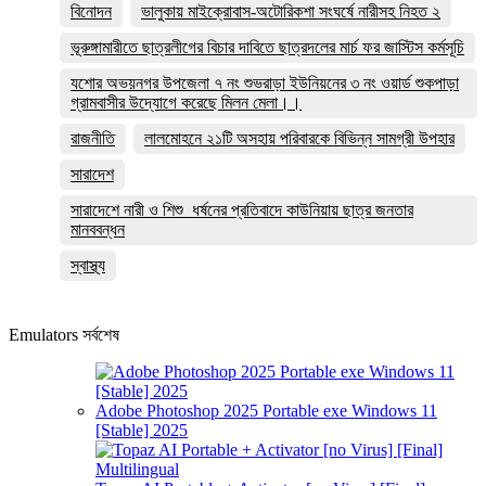
বিনোদন
ভালুকায় মাইক্রোবাস-অটোরিকশা সংঘর্ষে নারীসহ নিহত ২
ভূরুঙ্গামারীতে ছাত্রলীগের বিচার দাবিতে ছাত্রদলের মার্চ ফর জাস্টিস কর্মসূচি
যশোর অভয়নগর উপজেলা ৭ নং শুভরাড়া ইউনিয়নের ৩ নং ওয়ার্ড শুকপাড়া
গ্রামবাসীর উদ্যোগে করেছে মিলন মেলা।।
রাজনীতি
লালমোহনে ২১টি অসহায় পরিবারকে বিভিন্ন সামগ্রী উপহার
সারাদেশ
সারাদেশে নারী ও শিশু ধর্ষনের প্রতিবাদে কাউনিয়ায় ছাত্র জনতার
মানববন্ধন
স্বাস্থ্য
Emulators সর্বশেষ
Adobe Photoshop 2025 Portable exe Windows 11
[Stable] 2025