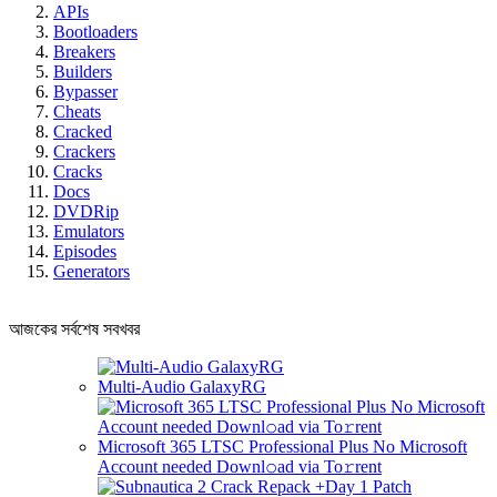
APIs
Bootloaders
Breakers
Builders
Bypasser
Cheats
Cracked
Crackers
Cracks
Docs
DVDRip
Emulators
Episodes
Generators
আজকের সর্বশেষ সবখবর
Multi-Audio GalaxyRG
Microsoft 365 LTSC Professional Plus No Microsoft
Account needed Downl𝚘ad via To𝚛rent