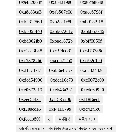
0xa482063f
0xa54319a0
0xa6cb864a
0xa8c83ea3
0xab507c0d
0xacc6798f
0xb231f56d
0xb2cc1c8b
0xb918f918
0xbb05bf40
0xbb072e1c
0xbbb57745
0xbd302fb0
0xbec1672b
0xbff0850f
0xc1cd3b48
0xc3fded81
0xc473748d
0xc58782b6
0xccb21fa0
0xcf02e1c9
0xd1cc37f7
0xd36e8757
0xdc82432d
0xdcd54990
0xdea16c73
0xe0072c00
0xe0672c19
0xeb43a231
0xede69920
0xeec5f33a
0xf153520b
0xf18f6eef
0xf28acde5
0xf4116799
0xfc42f1c6
0xfeaab60f
৬
অর্থনীতি
আইন বিচার
আখেরি মোনাজাতে শেষ বিশ্ব ইজতেমার ‘প্রথম পর্বের প্রথম ধাপ’