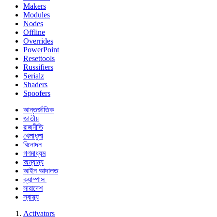
Makers
Modules
Nodes
Offline
Overrides
PowerPoint
Resettools
Russifiers
Serialz
Shaders
Spoofers
আন্তর্জাতিক
জাতীয়
রাজনীতি
খেলাধুলা
বিনোদন
গণমাধ্যম
অন্যান্য
আইন আদালত
ক্যাম্পাস
সারাদেশ
স্বাস্থ্য
Activators