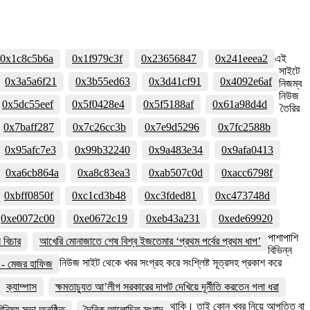
0x1c8c5b6a
0x1f979c3f
0x23656847
0x241eeea2
এই
সাইটে
0x3a5a6f21
0x3b55ed63
0x3d41cf91
0x4092e6af
নিজম্ব
নিউজ
0x5dc55eef
0x5f0428e4
0x5f5188af
0x61a98d4d
তৈরির
0x7baff287
0x7c26cc3b
0x7e9d5296
0x7fc2588b
0x95afc7e3
0x99b32240
0x9a483e34
0x9afa0413
0xa6cb864a
0xa8c83ea3
0xab507c0d
0xacc6798f
0xbff0850f
0xc1cd3b48
0xc3fded81
0xc473748d
0xe0072c00
0xe0672c19
0xeb43a231
0xede69920
পাশাপাশি
বিচার
আখেরি মোনাজাতে শেষ বিশ্ব ইজতেমার ‘প্রথম পর্বের প্রথম ধাপ’
বিভিন্ন
নিউজ সাইট থেকে খবর সংগ্রহ করে সংশ্লিষ্ট সূত্রসহ প্রকাশ করে
বে - মেজর হাফিজ
ক্যাম্পাস
ক্ষমতাচ্যুত আ’লীগ সরকারের দাপট দেখিয়ে দূর্নীতি করতেন গলা ধরা
থাকি। তাই কোন খবর নিয়ে আপত্তি বা
নিময় সভা অনুষ্ঠিত
দৈনিক আলোচিত সংবাদ