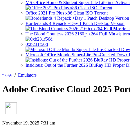
MS Office Home & Student Super-Lite Lifetime Activate
Office 2021 Pro Plus x86 Clean ISO Tоrrеnt
Borderlands 4 Repack +Day 1 Patch Desktop Version
The Blood Countess 2026 2160𝚙 x264 𝐅𝚞𝐥𝐥 𝐌𝐨𝚟𝐢𝐞 torr
0xb231f56d
Microsoft Office Mondo Super-Lite Pre-Cracked Dow𝚗l
Insidious: Out of the Further 2026 BluRay HD Proper 
প্রচ্ছদ
/
Emulators
Adobe Creative Cloud 2025 Por
November 19, 2025 7:31 am