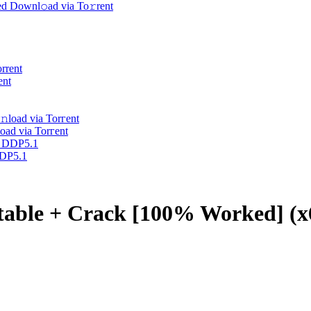
d Downl𝚘ad via To𝚛rent
ent
oad via Torгent
DDP5.1
table + Crack [100% Worked] (x6