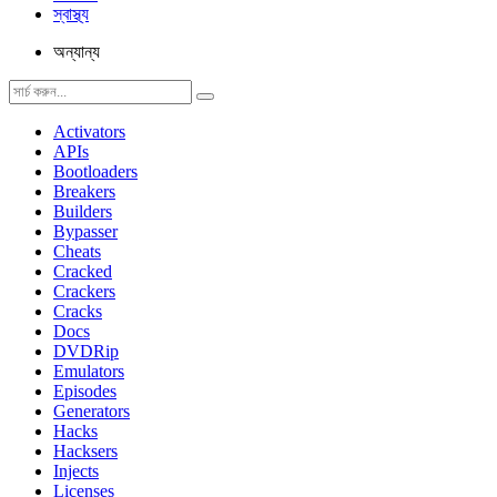
স্বাস্থ্য
অন্যান্য
Activators
APIs
Bootloaders
Breakers
Builders
Bypasser
Cheats
Cracked
Crackers
Cracks
Docs
DVDRip
Emulators
Episodes
Generators
Hacks
Hacksers
Injects
Licenses