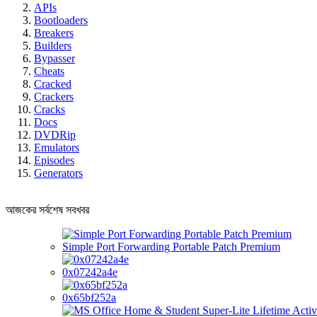
APIs
Bootloaders
Breakers
Builders
Bypasser
Cheats
Cracked
Crackers
Cracks
Docs
DVDRip
Emulators
Episodes
Generators
আজকের সর্বশেষ সবখবর
Simple Port Forwarding Portable Patch Premium
0x07242a4e
0x65bf252a