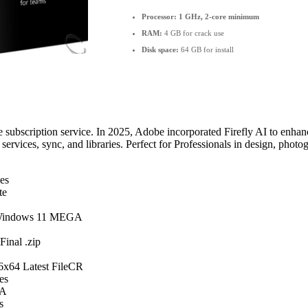
Processor:
1 GHz, 2-core minimum
RAM:
4 GB for crack use
Disk space:
64 GB for install
ubscription service. In 2025, Adobe incorporated Firefly AI to enhanc
services, sync, and libraries. Perfect for Professionals in design, photog
les
te
) Windows 11 MEGA
inal .zip
6x64 Latest FileCR
es
GA
s