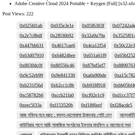
Adobe Creative Cloud 2024 Portable + Keygen [Full] [x32-x64
Post Views:
222
0x025fd1ab
0x035e3e1e
0x05f6303f
0x07242a4
0x2e7c8bdf
0x2f036b92
0x32a9a79a
0x3525f01
0x447bb631
0x4617cae6
0x4ca12f54
0x50c22e
0x63d07910
0x64824bee
0x651a61f9
0x65bf25
0x8030dc0f
0x80556c46
0x87bd5ef7
0x889076
0x9c52eb99
0x9e841330
0xa0a90bde
0xa15c78
0xb231f56d
0xb2cc1c8b
0xb918f918
0xbb05bf4
0xc58782b6
0xccb21fa0
0xcf02e1c9
0xd1cc37f7
0xeec5f33a
0xf153520b
0xf18f6eef
0xf28acde5
আজ পবিত্র সবে বরাত : বসন্ত-ভালোবাসা উন্মাদনায় গোটা দেশ
আন্তর্জা
কাউনিয়ায় পাশে আছি সামাজিক সংগঠনের ইফতার মাহফিল ও আলোচনা সভা
খেলাধুলা
গাইবান্ধায় ইসলামী ছাত্র শিবিরের প্রতিষ্ঠা বার্ষিকীতে বর্ণাঢ্য র‌্যাল