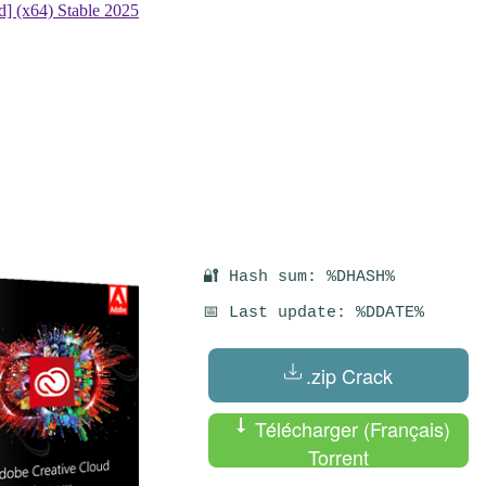
🔐 Hash sum: %DHASH%
📅 Last update: %DDATE%
.zip Crack
Télécharger (Français)
Torrent