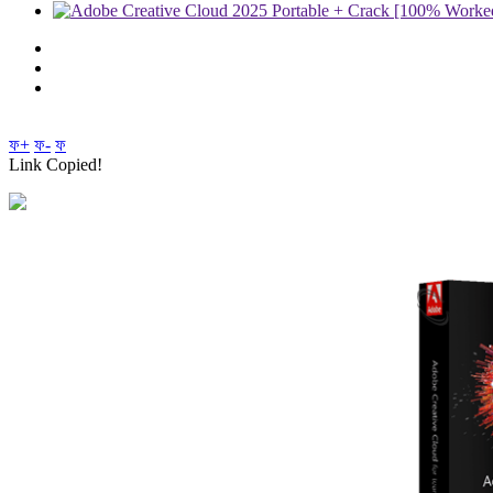
ফ+
ফ-
ফ
Link Copied!