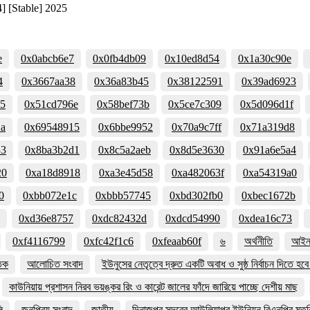
] [Stable] 2025
e
0x0abcb6e7
0x0fb4db09
0x10ed8d54
0x1a30c90e
4
0x3667aa38
0x36a83b45
0x38122591
0x39ad6923
35
0x51cd796e
0x58bef73b
0x5ce7c309
0x5d096d1f
2a
0x69548915
0x6bbe9952
0x70a9c7ff
0x71a319d8
33
0x8ba3b2d1
0x8c5a2aeb
0x8d5e3630
0x91a6e5a4
20
0xa18d8918
0xa3e45d58
0xa482063f
0xa54319a0
0
0xbb072e1c
0xbbb57745
0xbd302fb0
0xbec1672b
0xd36e8757
0xdc82432d
0xdcd54990
0xdea16c73
0xf4116799
0xfc42f1c6
0xfeaab60f
৬
অর্থনীতি
আইন 
তিক
আলোচিত সংবাদ
ইউনুসের নেতৃত্বে দ্রুত একটি অবাধ ও সুষ্ঠ নির্বাচন দিতে হ
কাউনিয়ায় প্রশাসন নিরব ভয়ঙ্কর রিং ও কারেন্ট জালের ফাঁদে জারিয়ে পাচ্ছে দেশীয় মাছ
ি
জনপ্রিয় সংবাদ
জাতীয়
দিনাজপুর সদরের আউলিয়াপুর ইউনিয়ন বিএনপির মতবি