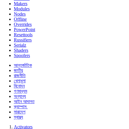
Makers
Modules
Nodes
Offline
Overrides
PowerPoint
Resettools
Russifiers
Serialz
Shaders
Spoofers
আন্তর্জাতিক
জাতীয়
রাজনীতি
খেলাধুলা
বিনোদন
গণমাধ্যম
অন্যান্য
আইন আদালত
ক্যাম্পাস
সারাদেশ
স্বাস্থ্য
Activators