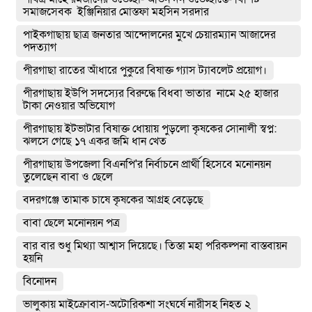
সমাজসেবক ইঞ্জিনিয়ার মোস্তফা মহসিন সরদার
পাইকগাছায় ছাত্র জনতার আন্দোলনের মুখে চেয়ারম্যান আজাদের
পদত্যাগ
পীরগাছা রাতের আঁধারে পুকুরে বিষাক্ত গ্যাস ট্যাবলেট প্রয়োগ।
পীরগাছায় ইউপি সদস্যের বিরুদ্ধে বিধবা ভাতার নামে ২৫ হাজার
টাকা নেওয়ার অভিযোগ
পীরগাছায় ইটভাটার বিষাক্ত ধোয়ায় পুড়লো কৃষকের সোনালী স্বপ্ন:
ঝলসে গেছে ১৭ একর জমি ধান খেত
পীরগাছায় উপজেলা বিএনপি'র নির্বাচনে প্রার্থী হিসেবে মনোনয়ন
তুলেছেন বাবা ও ছেলে
বদরগঞ্জে তামাক চাষে কৃষকের আগ্রহ বেড়েছে
বাবা ছেলে মনোনয়ন পত্র
বার বার শুধু মিথ্যা আশ্বাস দিয়েছে। তিস্তা মহা পরিকল্পনা বাস্তবায়ন
হয়নি
বিনোদন
ভালুকায় মাইক্রোবাস-অটোরিকশা সংঘর্ষে নারীসহ নিহত ২