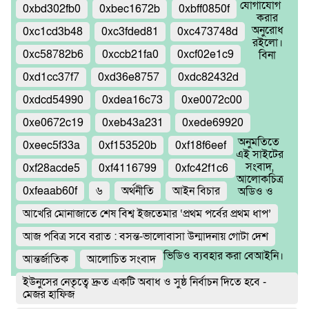
যোগাযোগ
0xbd302fb0
0xbec1672b
0xbff0850f
করার
অনুরোধ
0xc1cd3b48
0xc3fded81
0xc473748d
রইলো।
0xc58782b6
0xccb21fa0
0xcf02e1c9
বিনা
0xd1cc37f7
0xd36e8757
0xdc82432d
0xdcd54990
0xdea16c73
0xe0072c00
0xe0672c19
0xeb43a231
0xede69920
অনুমতিতে
0xeec5f33a
0xf153520b
0xf18f6eef
এই সাইটের
সংবাদ,
0xf28acde5
0xf4116799
0xfc42f1c6
আলোকচিত্র
0xfeaab60f
৬
অর্থনীতি
আইন বিচার
অডিও ও
আখেরি মোনাজাতে শেষ বিশ্ব ইজতেমার ‘প্রথম পর্বের প্রথম ধাপ’
আজ পবিত্র সবে বরাত : বসন্ত-ভালোবাসা উন্মাদনায় গোটা দেশ
ভিডিও ব্যবহার করা বেআইনি।
আন্তর্জাতিক
আলোচিত সংবাদ
ইউনুসের নেতৃত্বে দ্রুত একটি অবাধ ও সুষ্ঠ নির্বাচন দিতে হবে -
মেজর হাফিজ