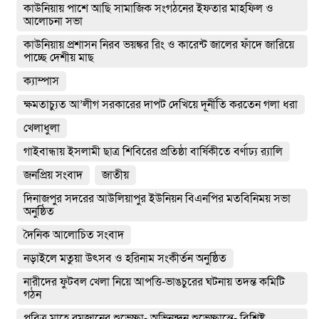
কাউনিয়ায় পাশে আছি সামাজিক সংগঠনের ইফতার মাহফিল ও
আলোচনা সভা
কাউনিয়ায় প্রশাসন নিরব ভয়ঙ্কর রিং ও কারেন্ট জালের ফাঁদে জারিয়ে
পাচ্ছে দেশীয় মাছ
ক্যাম্পাস
ক্ষমতাচ্যুত আ’লীগ সরকারের দাপট দেখিয়ে দূর্নীতি করতেন গলা ধরা
খেলাধুলা
গাইবান্ধায় ইসলামী ছাত্র শিবিরের প্রতিষ্ঠা বার্ষিকীতে বর্ণাঢ্য র‌্যালি
জনপ্রিয় সংবাদ
জাতীয়
দিনাজপুর সদরের আউলিয়াপুর ইউনিয়ন বিএনপির মতবিনিময় সভা
অনুষ্ঠিত
দৈনিক আলোচিত সংবাদ
নড়াইলে মতুয়া উৎসব ও হরিনাম সংকীর্তন অনুষ্ঠিত
নারীদের ফুটবল খেলা নিয়ে আপত্তি-ভাঙচুরের ঘটনায় তদন্ত কমিটি
গঠন
পবিত্র মাহে রমজানের শুভেচ্ছা- অভিনন্দন শুভেচ্ছান্তে- বিশিষ্ট