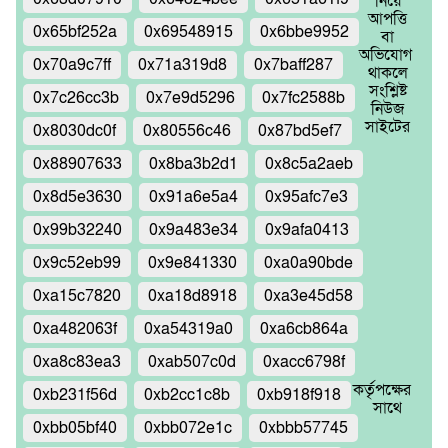
নিয়ে
আপত্তি
0x65bf252a
0x69548915
0x6bbe9952
বা
অভিযোগ
0x70a9c7ff
0x71a319d8
0x7baff287
থাকলে
সংশ্লিষ্ট
0x7c26cc3b
0x7e9d5296
0x7fc2588b
নিউজ
সাইটের
0x8030dc0f
0x80556c46
0x87bd5ef7
0x88907633
0x8ba3b2d1
0x8c5a2aeb
0x8d5e3630
0x91a6e5a4
0x95afc7e3
0x99b32240
0x9a483e34
0x9afa0413
0x9c52eb99
0x9e841330
0xa0a90bde
0xa15c7820
0xa18d8918
0xa3e45d58
0xa482063f
0xa54319a0
0xa6cb864a
0xa8c83ea3
0xab507c0d
0xacc6798f
কর্তৃপক্ষের
0xb231f56d
0xb2cc1c8b
0xb918f918
সাথে
0xbb05bf40
0xbb072e1c
0xbbb57745