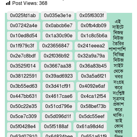
Post Views:
368
0x025fd1ab
0x035e3e1e
0x05f6303f
এই
0x07242a4e
0x0abcb6e7
0x0fb4db09
সাইটে
নিজম্ব
0x10ed8d54
0x1a30c90e
0x1c8c5b6a
নিউজ
তৈরির
0x1f979c3f
0x23656847
0x241eeea2
পাশাপাশি
বিভিন্ন
0x2e7c8bdf
0x2f036b92
0x32a9a79a
নিউজ
সাইট
0x3525f014
0x3667aa38
0x36a83b45
থেকে
0x38122591
0x39ad6923
0x3a5a6f21
খবর
সংগ্রহ
0x3b55ed63
0x3d41cf91
0x4092e6af
করে
সংশ্লিষ্ট
0x447bb631
0x4617cae6
0x4ca12f54
সূত্রসহ
প্রকাশ
0x50c22e35
0x51cd796e
0x58bef73b
করে
থাকি।
0x5ce7c309
0x5d096d1f
0x5dc55eef
তাই
কোন
0x5f0428e4
0x5f5188af
0x61a98d4d
খবর
0x63d07910
0x64824bee
0x651a61f9